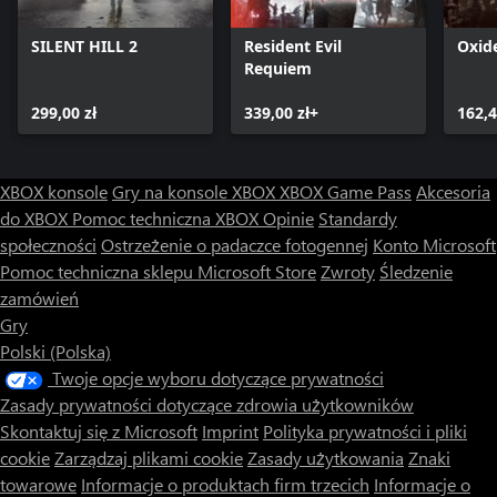
SILENT HILL 2
Resident Evil
Oxid
Requiem
299,00 zł
339,00 zł+
162,4
XBOX konsole
Gry na konsole XBOX
XBOX Game Pass
Akcesoria
do XBOX
Pomoc techniczna XBOX
Opinie
Standardy
społeczności
Ostrzeżenie o padaczce fotogennej
Konto Microsoft
Pomoc techniczna sklepu Microsoft Store
Zwroty
Śledzenie
zamówień
Gry
Polski (Polska)
Twoje opcje wyboru dotyczące prywatności
Zasady prywatności dotyczące zdrowia użytkowników
Skontaktuj się z Microsoft
Imprint
Polityka prywatności i pliki
cookie
Zarządzaj plikami cookie
Zasady użytkowania
Znaki
towarowe
Informacje o produktach firm trzecich
Informacje o