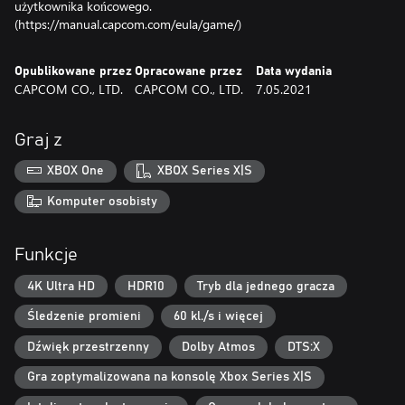
użytkownika końcowego.
(https://manual.capcom.com/eula/game/)
Opublikowane przez
Opracowane przez
Data wydania
CAPCOM CO., LTD.
CAPCOM CO., LTD.
7.05.2021
Graj z
XBOX One
XBOX Series X|S
Komputer osobisty
Funkcje
4K Ultra HD
HDR10
Tryb dla jednego gracza
Śledzenie promieni
60 kl./s i więcej
Dźwięk przestrzenny
Dolby Atmos
DTS:X
Gra zoptymalizowana na konsolę Xbox Series X|S