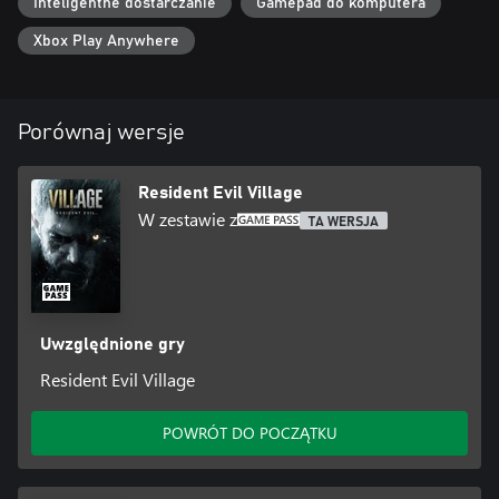
Inteligentne dostarczanie
Gamepad do komputera
Xbox Play Anywhere
Porównaj wersje
Resident Evil Village
W zestawie z
TA WERSJA
Uwzględnione gry
Resident Evil Village
POWRÓT DO POCZĄTKU