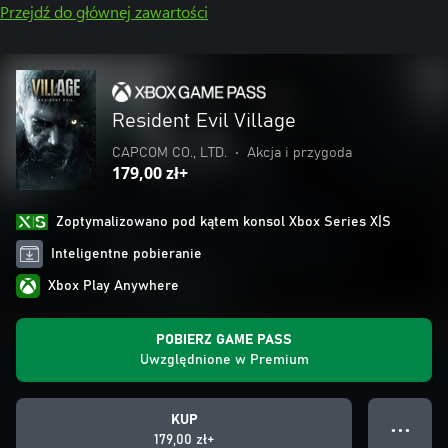
Przejdź do głównej zawartości
Resident Evil Village
CAPCOM CO., LTD.
•
Akcja i przygoda
179,00 zł+
Zoptymalizowano pod kątem konsol Xbox Series X|S
Inteligentne pobieranie
Xbox Play Anywhere
POBIERZ GAME PASS
Uwzględnione w Premium
KUP
● ● ●
179,00 zł+