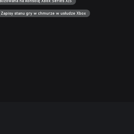
alizowana na konsolę Xbox Series X|S
Zapisy stanu gry w chmurze w usłudze Xbox