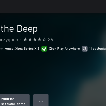
 the Deep
 przygoda
•
36
m konsol Xbox Series X|S
Xbox Play Anywhere
11 obsługi
POBIERZ
● ● ●
Bezpłatne demo