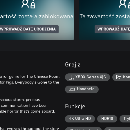
artość została zablokowana
Ta zawartość zost
WPROWADŹ DATĘ URODZENIA
WPROWADŹ DATĘ
Graj z
horror genre for The Chinese Room,
XBOX Series X|S
Kom
for Pigs, Everybody’s Gone to the
Handheld
 vicious storm, perilous
 of communication have been
Funkcje
wable horror that’s come aboard.
4K Ultra HD
HDR10
Try
d that evolves throughout the story