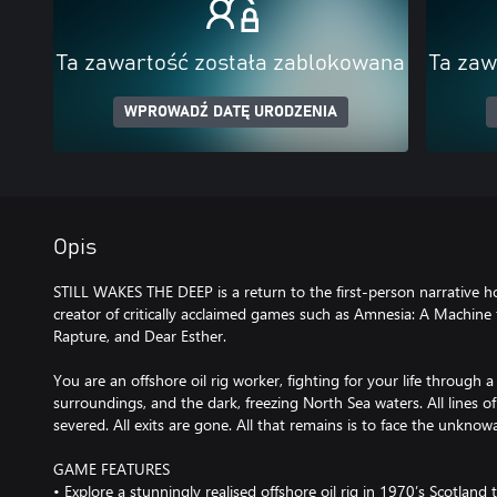
Ta zawartość została zablokowana
Ta zaw
WPROWADŹ DATĘ URODZENIA
Opis
STILL WAKES THE DEEP is a return to the first-person narrative 
creator of critically acclaimed games such as Amnesia: A Machine 
Rapture, and Dear Esther.
You are an offshore oil rig worker, fighting for your life through a
surroundings, and the dark, freezing North Sea waters. All lines
severed. All exits are gone. All that remains is to face the unkno
GAME FEATURES
• Explore a stunningly realised offshore oil rig in 1970’s Scotlan