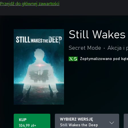
Przejdź do głównej zawartości
Still Wakes
Secret Mode
•
Akcja i
Zoptymalizowano pod kąte
WYBIERZ WERSJĘ
KUP
Still Wakes the Deep
104,99 zł+