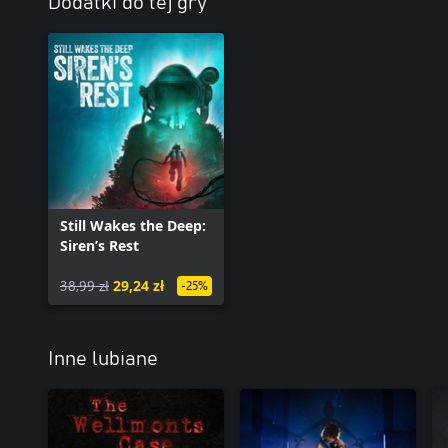
Dodatki do tej gry
Still Wakes the Deep:
Siren’s Rest
38,99 zł
29,24 zł
-25%
Inne lubiane