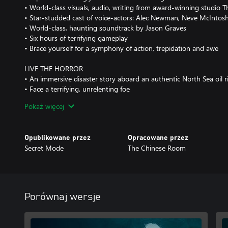
• World-class visuals, audio, writing from award-winning studio
• Star-studded cast of voice-actors: Alec Newman, Neve McIntos
• World-class, haunting soundtrack by Jason Graves
• Six hours of terrifying gameplay
• Brace yourself for a symphony of action, trepidation and awe
LIVE THE HORROR
• An immersive disaster story aboard an authentic North Sea oil r
• Face a terrifying, unrelenting foe
• Pray that, one day, you get to see your family again
Pokaż więcej
• Experience the beauty and ferocity of the sea, as it rips apart o
structures and its steadfast crew
Opublikowane przez
Opracowane przez
ESCAPE THE RIG
Secret Mode
The Chinese Room
• Avoid, distract, and sneak around in best attempts to survive
• No weapons. No powers. Just your wits and determination
• Run, climb, and swim through the flooding corridors and storm
• Struggle for survival, as one wrong step could be your last
Porównaj wersje