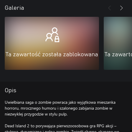
Galeria
Ta zawartość została zablokowana
Ta zawart
Opis
Uwielbiana saga o zombie powraca jako wyjątkowa mieszanka
horroru, mrocznego humoru i szalonego zabijania zombie w
niezwykłej przygodzie w stylu pulp.
Dead Island 2 to porywająca pierwszoosobowa gra RPG akcji –
stylowa, dynamiczna i pełna zombie. Zwiedź słynne, skąpane we