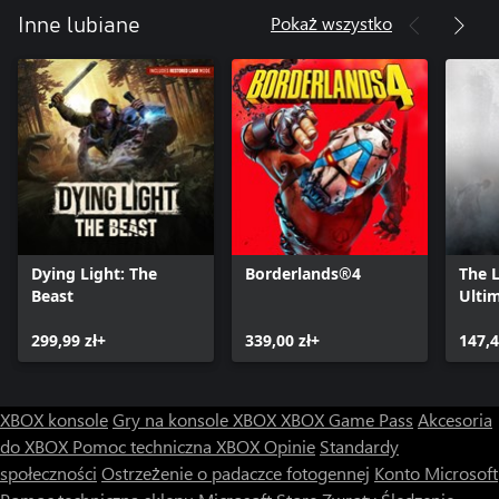
Pokaż wszystko
Inne lubiane
Dying Light: The
Borderlands®4
The 
Beast
Ultim
299,99 zł+
339,00 zł+
147,4
XBOX konsole
Gry na konsole XBOX
XBOX Game Pass
Akcesoria
do XBOX
Pomoc techniczna XBOX
Opinie
Standardy
społeczności
Ostrzeżenie o padaczce fotogennej
Konto Microsoft