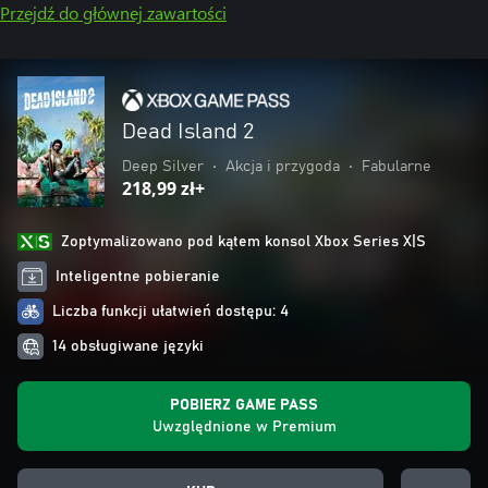
Przejdź do głównej zawartości
Dead Island 2
Deep Silver
•
Akcja i przygoda
•
Fabularne
218,99 zł+
Zoptymalizowano pod kątem konsol Xbox Series X|S
Inteligentne pobieranie
Liczba funkcji ułatwień dostępu: 4
14 obsługiwane języki
POBIERZ GAME PASS
Uwzględnione w Premium