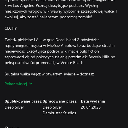
krwi Los Angeles. Poznaj ekscytujące postacie. Wyrżnij
niezliczonych wrogów w krwawej, wybornie szczegółowej walce. I
ewoluuj, aby zostać najlepszym pogromcą zombie!
CECHY
Zwiedź piekielne LA – w grze Dead Island 2 odwiedzisz
najsłynniejsze miejsca w Mieście Aniołów, teraz budzące strach i
niepewność. Ekscytująca podróż w klimacie pulp fiction
zaprowadzi cię od pokrytych zielenią przedmieść Beverly Hills po
pełną osobliwości promenadę w Venice Beach.
Brutalna walka wręcz w otwartym świecie – doznasz
najmocniejszych wrażeń płynących z rozwalania całych hord
Pokaż więcej
zombie z perspektywy pierwszej osoby. Masz do dyspozycji
mnóstwo rozmaitej broni oraz podejść taktycznych
charakteryzujących się różnym stopniem brutalności. Pragniemy,
Opublikowane przez
Opracowane przez
Data wydania
aby każdy gracz naprawdę poczuł grozę, tnąc, miażdżąc, paląc i
Deep Silver
Deep Silver
20.04.2023
rozszarpując wrogów!
Dambuster Studios
Zostań najlepszym pogromcą zombie – masz do wyboru sześć
postaci, z których każda charakteryzuje się niepowtarzalną