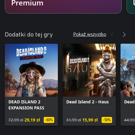
Premium
Pokaż wszystko
Dodatki do tej gry
DEAD ISLAND 2
Dead Island 2 - Haus
Dead 
EXPANSION PASS
72,99 zł
29,19 zł
31,99 zł
15,99 zł
44,99
-60%
-50%