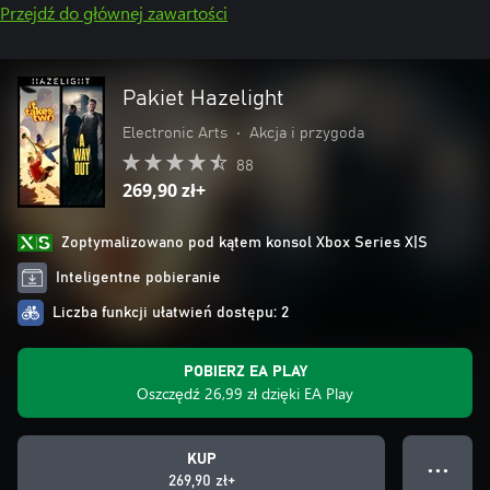
Przejdź do głównej zawartości
Pakiet Hazelight
Electronic Arts
•
Akcja i przygoda
88
269,90 zł+
Zoptymalizowano pod kątem konsol Xbox Series X|S
Inteligentne pobieranie
Liczba funkcji ułatwień dostępu: 2
POBIERZ EA PLAY
Oszczędź 26,99 zł dzięki EA Play
KUP
● ● ●
269,90 zł+