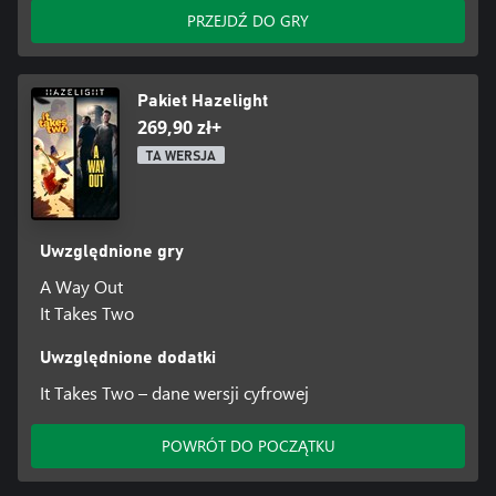
PRZEJDŹ DO GRY
Pakiet Hazelight
269,90 zł+
TA WERSJA
Uwzględnione gry
A Way Out
It Takes Two
Uwzględnione dodatki
It Takes Two – dane wersji cyfrowej
POWRÓT DO POCZĄTKU