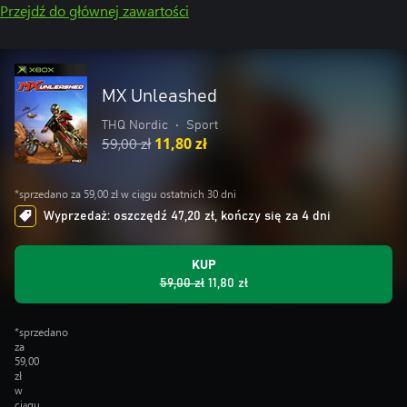
Przejdź do głównej zawartości
MX Unleashed
THQ Nordic
•
Sport
59,00 zł
11,80 zł
*sprzedano za 59,00 zł w ciągu ostatnich 30 dni
Wyprzedaż: oszczędź 47,20 zł, kończy się za 4 dni
KUP
59,00 zł
11,80 zł
*sprzedano
za
59,00
zł
w
ciągu