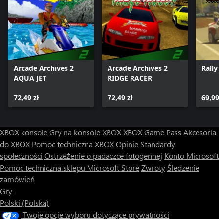
Arcade Archives 2
Arcade Archives 2
Rally
AQUA JET
RIDGE RACER
72,49 zł
72,49 zł
69,99
XBOX konsole
Gry na konsole XBOX
XBOX Game Pass
Akcesoria
do XBOX
Pomoc techniczna XBOX
Opinie
Standardy
społeczności
Ostrzeżenie o padaczce fotogennej
Konto Microsoft
Pomoc techniczna sklepu Microsoft Store
Zwroty
Śledzenie
zamówień
Gry
Polski (Polska)
Twoje opcje wyboru dotyczące prywatności