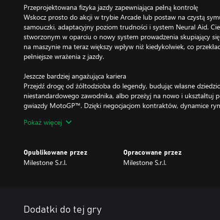
Przeprojektowana fizyka jazdy zapewniająca pełną kontrolę
Wskocz prosto do akcji w trybie Arcade lub postaw na czystą symu
samouczki, adaptacyjny poziom trudności i system Neural Aid. Cies
stworzonym w oparciu o nowy system prowadzenia skupiający się 
na maszynie ma teraz większy wpływ niż kiedykolwiek, co przekłada
pełniejsze wrażenia z jazdy.
Jeszcze bardziej angażująca kariera
Przejdź drogę od żółtodzioba do legendy, budując własne dziedz
niestandardowego zawodnika, albo przeżyj na nowo i ukształtuj po
gwiazdy MotoGP™. Dzięki negocjacjom kontraktów, dynamice rynk
przyszłość konferencjom prasowym twoja przygoda będzie rozwijać
Pokaż więcej
powiesz w mediach, będzie miało wpływ na nadchodzące wyzwania
zespołami zdefiniuje proces udoskonalania twojej maszyny. Każda de
historii.
Opublikowane przez
Opracowane przez
Milestone S.r.l.
Milestone S.r.l.
Ćwicz i eksperymentuj
Opuść Paddock i poznawaj nowe rodzaje jazdy. Rozwijaj się w taki
Track czy Minibike albo wyjedź na tor na motocyklach seryjnych 
parametrach, które pojawiają się na wydarzeniach jednomarkowyc
Dodatki do tej gry
Czas na wspólną jazdę