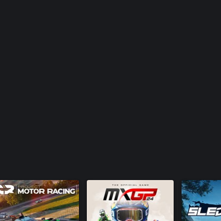
się nawet z 21 innymi
wygląd dzięki zaawansowanym