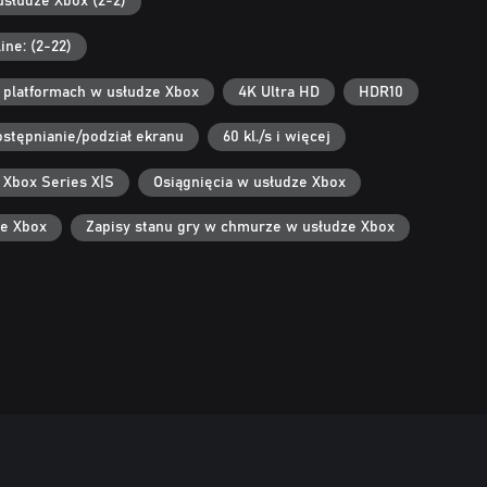
usłudze Xbox (2-2)
ine: (2-22)
h platformach w usłudze Xbox
4K Ultra HD
HDR10
stępnianie/podział ekranu
60 kl./s i więcej
 Xbox Series X|S
Osiągnięcia w usłudze Xbox
ze Xbox
Zapisy stanu gry w chmurze w usłudze Xbox