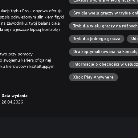
Lokalny tryb dla wielu graczy w 
lację trybu Pro - obydwa oferują
Gry dla wielu graczy w trybie onl
z się odświeżonym silnikiem fizyki
na zawodniku: twój balans ciała
Tryb dla wielu graczy na różnyc
 się na jeszcze lepszą kontrolę i
Tryb dla jednego gracza
Udo
Gra zoptymalizowana na konsolę
ictwo przy pomocy
 swojemu karierę oficjalnej
Informacje o obecności w usłud
u kierowców i kształtującym
 się z sezonu na sezon. To, co
Xbox Play Anywhere
, a współpraca z poszczególnymi
cyzja stanie się częścią twojej
Data wydania
28.04.2026
ch dyscyplinach jak Motard, Flat
- modelach o określonych
h.