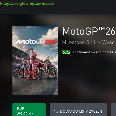
Przejdź do głównej zawartości
MotoGP™26
Milestone S.r.l.
•
Wyści
Zoptymalizowano pod kąte
KUP
DODAJ DO LISTY ŻYCZEŃ
299,00 zł+