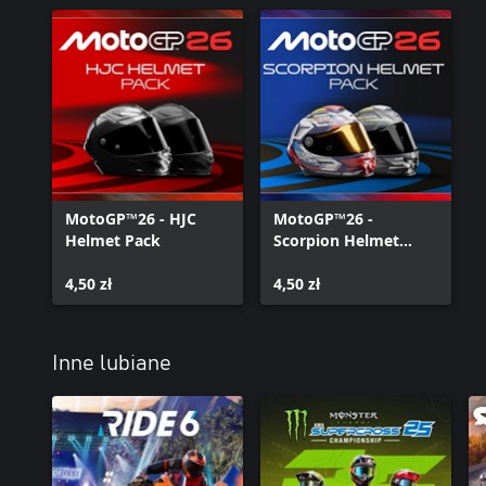
Rywalizuj online w pełnej rozgrywce międzyplatformowej* i ścigaj 
zawodnikami w nowych poczekalniach online. Personalizuj swój 
edytorom graficznym i dziel się swoimi dziełami!
*Z wyjątkiem platformy Nintendo.
MotoGP™26 - HJC
MotoGP™26 -
Helmet Pack
Scorpion Helmet
Pack
4,50 zł
4,50 zł
Inne lubiane