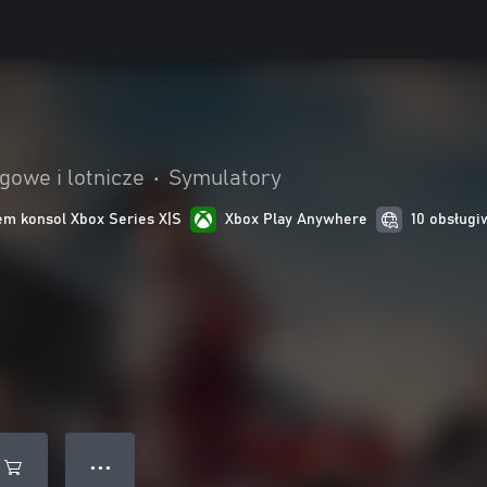
gowe i lotnicze
•
Symulatory
m konsol Xbox Series X|S
Xbox Play Anywhere
10 obsługi
● ● ●