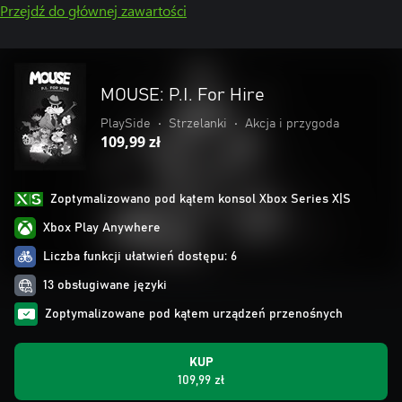
Przejdź do głównej zawartości
MOUSE: P.I. For Hire
PlaySide
•
Strzelanki
•
Akcja i przygoda
109,99 zł
Zoptymalizowano pod kątem konsol Xbox Series X|S
Xbox Play Anywhere
Liczba funkcji ułatwień dostępu: 6
13 obsługiwane języki
Zoptymalizowane pod kątem urządzeń przenośnych
KUP
109,99 zł