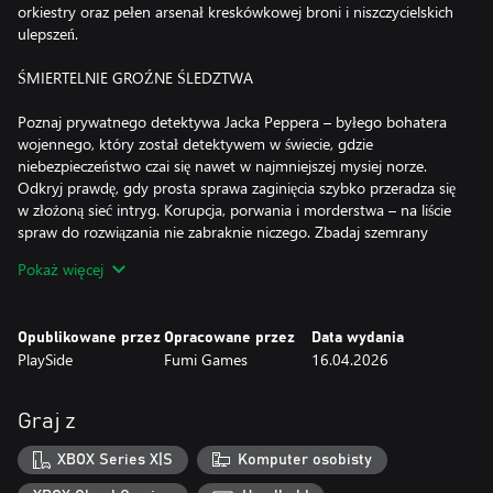
orkiestry oraz pełen arsenał kreskówkowej broni i niszczycielskich
ulepszeń.
ŚMIERTELNIE GROŹNE ŚLEDZTWA
Poznaj prywatnego detektywa Jacka Peppera – byłego bohatera
wojennego, który został detektywem w świecie, gdzie
niebezpieczeństwo czai się nawet w najmniejszej mysiej norze.
Odkryj prawdę, gdy prosta sprawa zaginięcia szybko przeradza się
w złożoną sieć intryg. Korupcja, porwania i morderstwa – na liście
spraw do rozwiązania nie zabraknie niczego. Zbadaj szemrany
półświatek Myszburga. Walcz z uzbrojonymi po zęby gangami i
Pokaż więcej
skorumpowanymi glinami. Odkrywaj wskazówki, które ujawnią
ukryty spisek.
Opublikowane przez
Opracowane przez
Data wydania
KRESKÓWKOWY ARSENAŁ
PlaySide
Fumi Games
16.04.2026
Od terkotu karabinów maszynowych po wybuchową siłę ognia –
każda broń w arsenale Peppera została stworzona z myślą o
Graj z
sianiu nieustającego kreskówkowego spustoszenia. Uzbrój się w
klasyczne giwery z twórczymi akcentami oraz eksperymentalną
XBOX Series X|S
Komputer osobisty
broń palną. Używaj potężnych ulepszeń, gdy potrzebujesz