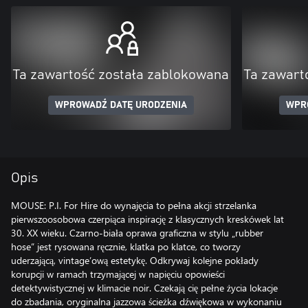
Ta zawartość została zablokowana
Ta zawart
WPROWADŹ DATĘ URODZENIA
WPR
Opis
MOUSE: P.I. For Hire do wynajęcia to pełna akcji strzelanka
pierwszoosobowa czerpiąca inspirację z klasycznych kreskówek lat
30. XX wieku. Czarno-biała oprawa graficzna w stylu „rubber
hose” jest rysowana ręcznie, klatka po klatce, co tworzy
uderzającą, vintage’ową estetykę. Odkrywaj kolejne pokłady
korupcji w ramach trzymającej w napięciu opowieści
detektywistycznej w klimacie noir. Czekają cię pełne życia lokacje
do zbadania, oryginalna jazzowa ścieżka dźwiękowa w wykonaniu