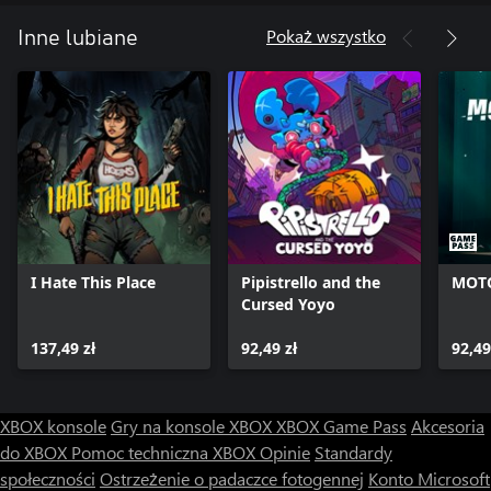
- Ponad 20 poziomów przesiąkniętych klimatem noir, pełnych
Pokaż wszystko
Inne lubiane
myszy, szczurów i ryjówek
- Ponad dziesięć wyjątkowych broni i narzędzi z kreskówkowymi
akcentami
- Potężne jednorazowe ulepszenia pozwalające odwrócić losy
każdej bitwy
- Możliwe do odblokowania umiejętności ruchu i eksploracja
poziomów inspirowana gatunkiem metroidvania
- Oryginalna jazzowa ścieżka dźwiękowa w wykonaniu orkiestry
big band
I Hate This Place
Pipistrello and the
MOTO
Cursed Yoyo
137,49 zł
92,49 zł
92,49
XBOX konsole
Gry na konsole XBOX
XBOX Game Pass
Akcesoria
do XBOX
Pomoc techniczna XBOX
Opinie
Standardy
społeczności
Ostrzeżenie o padaczce fotogennej
Konto Microsoft