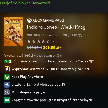
Przejdź do głównej zawartości
Indiana Jones i Wielki Krąg
Bethesda Softworks
•
Akcja i przygoda
238
349,99 zł
209,99 zł+
*sprzedano za 349,99 zł w ciągu ostatnich 30 dni
Zoptymalizowano pod kątem konsol Xbox Series X|S
Wyprzedaż: oszczędź 140,00 zł, kończy się za 6 dni
Xbox Play Anywhere
Liczba funkcji ułatwień dostępu: 15
14 obsługiwane języki
Zoptymalizowane pod kątem urządzeń przenośnych