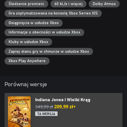
świat gry. Łącz cichą infiltrację, przyprawiającą o szybsze bicie serca
Śledzenie promieni
60 kl./s i więcej
Dolby Atmos
walkę wręcz i strzelanie, aby stawić czoła wrogom i rozwikłać
Gra zoptymalizowana na konsolę Xbox Series X|S
tajemnicę.
Osiągnięcia w usłudze Xbox
DUCH ODKRYWCY
Zanurz się w dynamicznym połączeniu liniowej rozgrywki opartej
Informacje o obecności w usłudze Xbox
na narracji z otwartymi mapami. Rozbudź w sobie ducha
Kluby w usłudze Xbox
odkrywcy i poznaj świat pełen fascynujących sekretów,
śmiercionośnych pułapek i zawiłych zagadek, w którym wszystko
Zapisy stanu gry w chmurze w usłudze Xbox
może skrywać kolejny fragment tajemnicy – lub węże. Dlaczego to
zawsze są węże?
Xbox Play Anywhere
Porównaj wersje
Indiana Jones i Wielki Krąg
349,99 zł
209,99 zł+
TA WERSJA