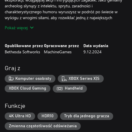
archeolog słynący z intelektu, sprytu, zaradności i
charakterystycznego humoru wyruszysz w podróż po świecie w
wyścigu z wrogimi siłami, aby rozwikłać jedną z największych
tajemnic wszech czasów.
Pokaż więcej
ŚWIAT TAJEMNIC CZEKA
Wyrusz z Marshall College do serca Watykanu, piramid w Egipcie,
Opublikowane przez
Opracowane przez
Data wydania
zatopionych świątyń Sukhothai i wielu innych ekscytujących
Bethesda Softworks
MachineGames
9.12.2024
miejsc. Włamanie w środku nocy zakończone konfrontacją z
tajemniczym olbrzymem zmusi cię do odkrycia wstrząsającego
sekretu związanego z kradzieżą pozornie nieistotnego artefaktu.
Graj z
Zawierając nowe sojusze i stawiając czoła znajomym wrogom,
spotkasz intrygujące postacie oraz użyjesz podstępu i sprytu, aby
Komputer osobisty
XBOX Series X|S
rozwiązać starożytne zagadki i przetrwać intensywne wydarzenia.
XBOX Cloud Gaming
Handheld
SPRYTEM I BICZEM
Charakterystyczny bicz Indiany pozostaje głównym elementem
Funkcje
jego ekwipunku i może być używany do odwracania uwagi,
rozbrajania i atakowania wrogów. Bicz to jednak nie tylko broń –
4K Ultra HD
HDR10
Tryb dla jednego gracza
to najcenniejsze narzędzie do pokonywania najtrudniejszych
nawet lokacji. Przelatuj nad niepodejrzewającymi niczego
Zmienna częstotliwość odświeżania
patrolami i wspinaj się po ścianach, przemierzając imponujący