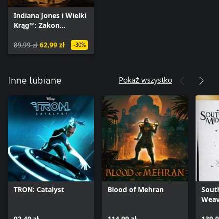
Indiana Jones i Wielki
Krąg™: Zakon
Olbrzymów
89,99 zł
62,99 zł
-30%
Pokaż wszystko
Inne lubiane
TRON: Catalyst
Blood of Mehran
Sout
Weav
92,49 zł
114,99 zł
139,0