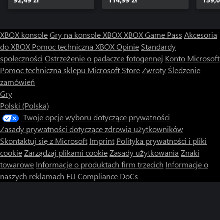
XBOX konsole
Gry na konsole XBOX
XBOX Game Pass
Akcesoria
do XBOX
Pomoc techniczna XBOX
Opinie
Standardy
społeczności
Ostrzeżenie o padaczce fotogennej
Konto Microsoft
Pomoc techniczna sklepu Microsoft Store
Zwroty
Śledzenie
zamówień
Gry
Polski (Polska)
Twoje opcje wyboru dotyczące prywatności
Zasady prywatności dotyczące zdrowia użytkowników
Skontaktuj się z Microsoft
Imprint
Polityka prywatności i pliki
cookie
Zarządzaj plikami cookie
Zasady użytkowania
Znaki
towarowe
Informacje o produktach firm trzecich
Informacje o
naszych reklamach
EU Compliance DoCs