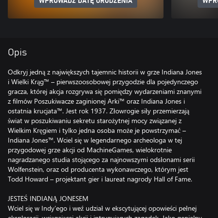
WPROWADŹ DATĘ URODZENIA
WPR
Opis
Odkryj jedną z największych tajemnic historii w grze Indiana Jones
i Wielki Krąg™ – pierwszoosobowej przygodzie dla pojedynczego
gracza, której akcja rozgrywa się pomiędzy wydarzeniami znanymi
z filmów Poszukiwacze zaginionej Arki™ oraz Indiana Jones i
ostatnia krucjata™. Jest rok 1937. Złowrogie siły przemierzają
świat w poszukiwaniu sekretu starożytnej mocy związanej z
Wielkim Kręgiem i tylko jedna osoba może je powstrzymać –
Indiana Jones™. Wciel się w legendarnego archeologa w tej
przygodowej grze akcji od MachineGames, wielokrotnie
nagradzanego studia stojącego za najnowszymi odsłonami serii
Wolfenstein, oraz od producenta wykonawczego, którym jest
Todd Howard – projektant gier i laureat nagrody Hall of Fame.
JESTEŚ INDIANĄ JONESEM
Wciel się w Indy’ego i weź udział w ekscytującej opowieści pełnej
eksploracji, wciągającej akcji i intrygujących zagadek. Jako genialny