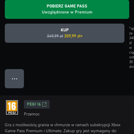
POBIERZ GAME PASS
Uwzględnione w Premium
*s
KUP
za
349,99 zł
209,99 zł+
34
zł
w
ci
os
30
dn
● ● ●
PEGI 16
Przemoc
Gra z możliwością grania w chmurze w ramach subskrypcji Xbox
Game Pass Premium i Ultimate. Zakup gry jest wymagany do