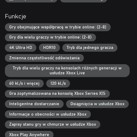
exclusive prizes are awarded to the top team
• Gain access to your team's exclusive channel on the Descenders
Funkcje
Discord server
Gry obejmujące współpracę w trybie online: (2-8)
Gry dla wielu graczy w trybie online: (2-8)
4K Ultra HD
HDR10
Tryb dla jednego gracza
Zmienna częstotliwość odświeżania
Tryb dla wielu graczy na konsolach różnych generacji w
usłudze Xbox Live
60 kl./s i więcej
120 kl./s
Gra zoptymalizowana na konsolę Xbox Series X|S
Inteligentne dostarczanie
Osiągnięcia w usłudze Xbox
Informacje o obecności w usłudze Xbox
Zapisy stanu gry w chmurze w usłudze Xbox
Xbox Play Anywhere