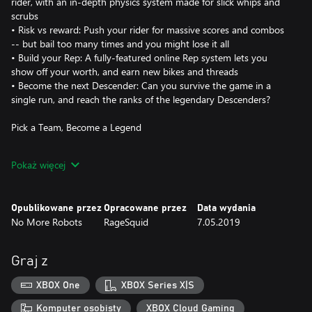
rider, with an in-depth physics system made for slick whips and
scrubs
• Risk vs reward: Push your rider for massive scores and combos
-- but bail too many times and you might lose it all
• Build your Rep: A fully-featured online Rep system lets you
show off your worth, and earn new bikes and threads
• Become the next Descender: Can you survive the game in a
single run, and reach the ranks of the legendary Descenders?
Pick a Team, Become a Legend
In Descenders, your team is your life. When you pick a side --
Pokaż więcej
Enemy, Arboreal or Kinetic -- you'll be bound together with other
players who choose the same side as you.
Opublikowane przez
Opracowane przez
Data wydania
Grab your bike, pick your team, and attempt to live up to the
No More Robots
RageSquid
7.05.2019
legend of your Descender. Will you join the die-hard, trick-frenzy
ranks of Team Enemy, the proficient, off-road stylings of Team
Arboreal, or the high-octane, speed-is-everything Team Kinetic?
Graj z
• Wear your team's colors and apparel with pride, and receive
XBOX One
XBOX Series X|S
exclusive team gear
• Your Rep points go towards your team's total Rep, and
Komputer osobisty
XBOX Cloud Gaming