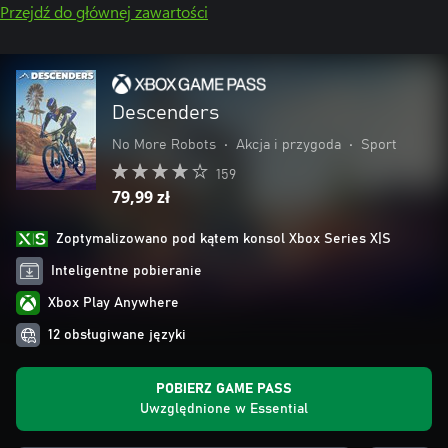
Przejdź do głównej zawartości
Descenders
No More Robots
•
Akcja i przygoda
•
Sport
159
79,99 zł
Zoptymalizowano pod kątem konsol Xbox Series X|S
Inteligentne pobieranie
Xbox Play Anywhere
12 obsługiwane języki
POBIERZ GAME PASS
Uwzględnione w Essential