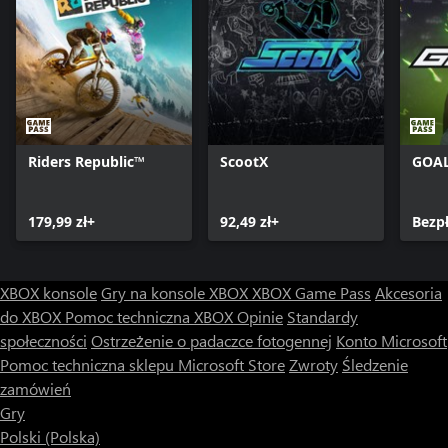
Riders Republic™
ScootX
GOA
179,99 zł+
92,49 zł+
Bezp
XBOX konsole
Gry na konsole XBOX
XBOX Game Pass
Akcesoria
do XBOX
Pomoc techniczna XBOX
Opinie
Standardy
społeczności
Ostrzeżenie o padaczce fotogennej
Konto Microsoft
Pomoc techniczna sklepu Microsoft Store
Zwroty
Śledzenie
zamówień
Gry
Polski (Polska)