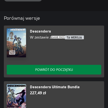
Porównaj wersje
Descenders
W zestawie z
TA WERSJA
POWRÓT DO POCZĄTKU
Descenders Ultimate Bundle
227,49 zł