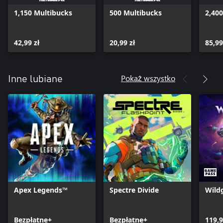
1,150 Multibucks
500 Multibucks
2,40
42,99 zł
20,99 zł
85,99
Pokaż wszystko
Inne lubiane
Apex Legends™
Spectre Divide
Wild
Bezpłatne+
Bezpłatne+
119,9