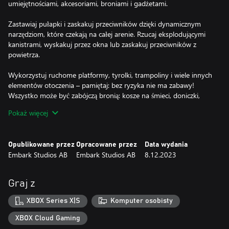
umiejętnościami, akcesoriami, broniami i gadżetami.
Zastawiaj pułapki i zaskakuj przeciwników dzięki dynamicznym
narzędziom, które czekają na całej arenie. Rzucaj eksplodującymi
kanistrami, wyskakuj przez okna lub zaskakuj przeciwników z
powietrza.
Wykorzystuj ruchome platformy, tyrolki, trampoliny i wiele innych
elementów otoczenia – pamiętaj: bez ryzyka nie ma zabawy!
Wszystko może być zabójczą bronią: kosze na śmieci, doniczki,
krzesła, a nawet łóżka szpitalne.
Pokaż więcej
Granice wyznacza wyłącznie twoja wyobraźnia.
Opublikowane przez
Opracowane przez
Data wydania
Embark Studios AB
Embark Studios AB
8.12.2023
Graj z
XBOX Series X|S
Komputer osobisty
XBOX Cloud Gaming