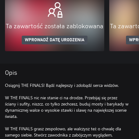
Ta zawartość została zablokowana
Ta zawart
WPROWADŹ DATĘ URODZENIA
WPR
Opis
Osiągnij THE FINALS! Bądź najlepszy i zdobądź serca widzów.
W THE FINALS nic nie stanie ci na drodze. Przebijaj się przez
ściany i sufity, niszcz, co tylko zechcesz, buduj mosty i barykady w
dynamicznej walce o wysokie stawki i sławę na największej scenie
świata.
W THE FINALS grasz zespołowo, ale walczysz też o chwałę dla
samego siebie. Stwórz zawodnika z zabójczym wyglądem,