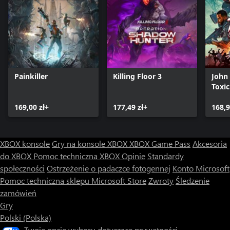
Painkiller
Killing Floor 3
John
Toxi
169,00 zł+
177,49 zł+
168,9
XBOX konsole
Gry na konsole XBOX
XBOX Game Pass
Akcesoria
do XBOX
Pomoc techniczna XBOX
Opinie
Standardy
społeczności
Ostrzeżenie o padaczce fotogennej
Konto Microsoft
Pomoc techniczna sklepu Microsoft Store
Zwroty
Śledzenie
zamówień
Gry
Polski (Polska)
Twoje opcje wyboru dotyczące prywatności