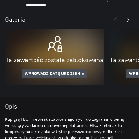
Galeria
Ta zawartość została zablokowana
Ta zawart
WPROWADŹ DATĘ URODZENIA
WPR
Opis
Kup grę FBC: Firebreak i zaproś znajomych do zagrania w pełną
wersję gry za darmo na dowolnej platformie. FBC: Firebreak to
kooperacyjna strzelanka w trybie pierwszoosobowym dla trzech
graczy, w której wcielasz się w członka tajemniczej agencji