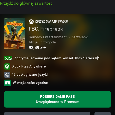
Przejdź do głównej zawartości
FBC: Firebreak
Remedy Entertainment
•
Strzelanki
•
Akcja i przygoda
92,49 zł+
Zoptymalizowano pod kątem konsol Xbox Series X|S
Xbox Play Anywhere
13 obsługiwane języki
W większości zgodne
POBIERZ GAME PASS
Uwzględnione w Premium