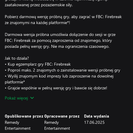
zaatakowanej przez pozaziemskie siły.
Pobierz darmową wersję próbną gry, aby zagrać w FBC: Firebreak
ze znajomymi na każdej platformie*!
Darmowa wersja próbna umożliwia dołączenie do sesji w grze
FBC: Firebreak za pomocą zaproszenia od znajomego, który
posiada pełną wersję gry. Nie ma ograniczenia czasowego.
Jak to działa?
• Kup egzemplarz gry FBC: Firebreak
• Poproś maks. 2 znajomych o zainstalowanie wersji próbnej gry
• Wyślij znajomym kod imprezy lub zaproszenie na dowolnej
platformie*
• Grajcie wspólnie w pełną wersję gry i bawcie się dobrze!
Pokaż więcej
Gdy celem jest zwalczanie szerzących się w różnych
nieoczekiwanych miejscach kryzysów paranormalnych, szanse
przetrwania w tej kooperacyjnej strzelance FPS dla trzech graczy
Opublikowane przez
Opracowane przez
Data wydania
zależą od szybkiego myślenia i sprawnej współpracy zespołu.
Remedy
Remedy
17.06.2025
Entertainment
Entertainment
*Skorzystanie z darmowej wersji próbnej wymaga co najmniej