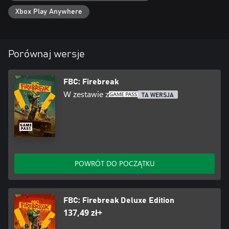
Xbox Play Anywhere
Porównaj wersje
FBC: Firebreak
W zestawie z
TA WERSJA
POWRÓT DO POCZĄTKU
FBC: Firebreak Deluxe Edition
137,49 zł+