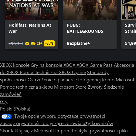
Holdfast: Nations At
PUBG:
Survi
War
BATTLEGROUNDS
Strai
59,99 zł
38,99 zł+
Bezpłatne+
54,99
-35%
XBOX konsole
Gry na konsole XBOX
XBOX Game Pass
Akcesoria
do XBOX
Pomoc techniczna XBOX
Opinie
Standardy
społeczności
Ostrzeżenie o padaczce fotogennej
Konto Microsoft
Pomoc techniczna sklepu Microsoft Store
Zwroty
Śledzenie
zamówień
Gry
Polski (Polska)
Twoje opcje wyboru dotyczące prywatności
Zasady prywatności dotyczące zdrowia użytkowników
Skontaktuj się z Microsoft
Imprint
Polityka prywatności i pliki