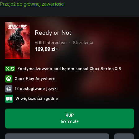
Przejdź do głównej zawartości
Ready or Not
VOID Interactive
•
Strzelanki
169,99 zł+
Zoptymalizowano pod kątem konsol Xbox Series X|S
Xbox Play Anywhere
12 obsługiwane języki
W większości zgodne
KUP
169,99 zł+