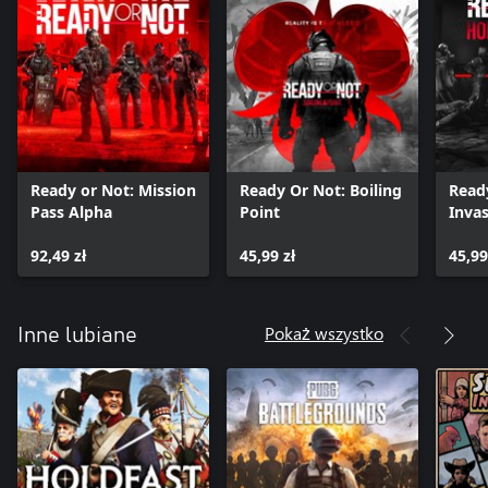
Ready or Not: Mission
Ready Or Not: Boiling
Read
Pass Alpha
Point
Inva
92,49 zł
45,99 zł
45,99
Pokaż wszystko
Inne lubiane