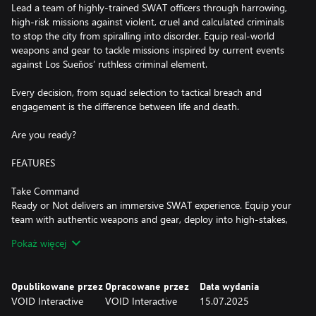
Lead a team of highly-trained SWAT officers through harrowing,
high-risk missions against violent, cruel and calculated criminals
to stop the city from spiralling into disorder. Equip real-world
weapons and gear to tackle missions inspired by current events
against Los Sueňos’ ruthless criminal element.
Every decision, from squad selection to tactical breach and
engagement is the difference between life and death.
Are you ready?
FEATURES
Take Command
Ready or Not delivers an immersive SWAT experience. Equip your
team with authentic weapons and gear, deploy into high-stakes,
real-world inspired missions to secure locations concealing
Pokaż więcej
unknown criminal threats and potential civilians. Every mission
demands tactical precision and situational awareness. Bullets
from known and concealed threats react realistically with the
Opublikowane przez
Opracowane przez
Data wydania
environment, passing through walls, furniture and bodies. Cover
VOID Interactive
VOID Interactive
15.07.2025
your six, clear your corners, apprehend the threats and rescue