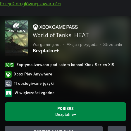
Przejdź do głównej zawartości
World of Tanks: HEAT
Wargaming.net
•
Akcja i przygoda
•
Strzelanki
Bezpłatne+
Zoptymalizowano pod kątem konsol Xbox Series X|S
Xbox Play Anywhere
11 obsługiwane języki
W większości zgodne
POBIERZ
Bezpłatne+