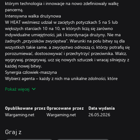
którym technologia i innowacje na nowo zdefiniowały walkę
pancerną.
Intensywna walka drużynowa
W HEAT weźmiesz udział w zaciętych potyczkach 5 na 5 lub
większych starciach 10 na 10, w których liczą się zarówno
indywidualne umiejętności, jak i koordynacja drużyny. Nie ma
żadnych „przycisków zwycięstwa”. Warunki na polu bitwy są dla
wszystkich takie same, a zwycięstwo odnoszą ci, którzy potrafią się
porozumiewać, dostosowywać i przechytrzyć przeciwnika. Walcz,
wygrywaj, przegrywaj, ucz się nowych sztuczek i wracaj silniejszy z
każdej nowej bitwy.
Synergia człowiek-maszyna
Wybierz agenta – każdy z nich ma unikalne zdolności, które
decydują o tym, jak walczysz, jak utrzymujesz pozycję i jak
Pokaż więcej
wyczuwasz moment do ataku, by zachować przewagę. Każdy
czołg w HEAT można ulepszyć. Dostosuj swój czołg i łącz
eksperymentalne moduły, aby dopasować go do swojego stylu
Opublikowane przez
Opracowane przez
Data wydania
gry. Każda kombinacja daje inne wrażenia na polu bitwy, więc
Wargaming.net
Wargaming.net
26.05.2026
eksperymentuj, aż znajdziesz taką, która Ci odpowiada.
Specjalnie stworzony silnik
HEAT opiera się na całkowicie nowym silniku, stworzonym od
Graj z
podstaw, który w pełni obsługuje najnowocześniejsze systemy