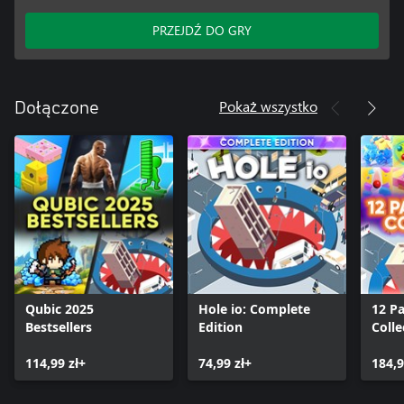
PRZEJDŹ DO GRY
Pokaż wszystko
Dołączone
Qubic 2025
Hole io: Complete
12 P
Bestsellers
Edition
Colle
114,99 zł+
74,99 zł+
184,9