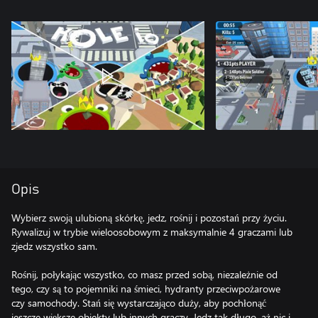
Opis
Wybierz swoją ulubioną skórkę, jedz, rośnij i pozostań przy życiu.
Rywalizuj w trybie wieloosobowym z maksymalnie 4 graczami lub
zjedz wszystko sam.
Rośnij, połykając wszystko, co masz przed sobą, niezależnie od
tego, czy są to pojemniki na śmieci, hydranty przeciwpożarowe
czy samochody. Stań się wystarczająco duży, aby pochłonąć
jeszcze większe obiekty lub innych graczy. Jedz tak długo, aż nic i