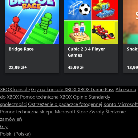
Bridge Race
Cubic 2 3 4 Player
Snak
Games
22,99 zł+
45,99 zł
13,99
XBOX konsole
Gry na konsole XBOX
XBOX Game Pass
Akcesoria
do XBOX
Pomoc techniczna XBOX
Opinie
Standardy
społeczności
Ostrzeżenie o padaczce fotogennej
Konto Microsoft
Pomoc techniczna sklepu Microsoft Store
Zwroty
Śledzenie
zamówień
Gry
Polski (Polska)