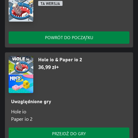
TA WERSJA
POWRÓT DO POCZĄTKU
Hole io & Paper io 2
36,99 zł+
Uwzględnione gry
Hole io
Paper io 2
PRZEJDŹ DO GRY