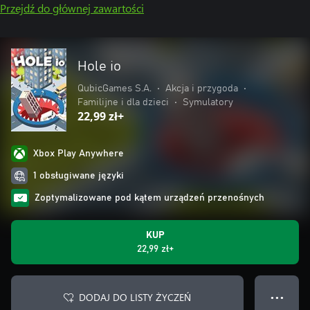
Przejdź do głównej zawartości
Hole io
QubicGames S.A.
•
Akcja i przygoda
•
Familijne i dla dzieci
•
Symulatory
22,99 zł+
Xbox Play Anywhere
1 obsługiwane języki
Zoptymalizowane pod kątem urządzeń przenośnych
KUP
22,99 zł+
DODAJ DO LISTY ŻYCZEŃ
● ● ●