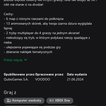
nikt nie stanie ci na drodze!
Cechy:
- 6 map z różnymi rzeczami do połknięcia
- 13 animowanych skórek, aby twoja czarna dziura wyglądała
fajniej
- 2 tryby multiplayer do 4 graczy na jednym ekranie!
- niekończący się tryb, w którym połykasz rzeczy spadające z
nieba
- ulepszenia pojawiające się podczas gry
- zbieranie naklejek tematycznych
- łatwe sterowanie, więc każdy może grać
Pokaż więcej
- proste zasady i mnóstwo zabawy!
Opublikowane przez
Opracowane przez
Data wydania
QubicGames S.A.
VOODOO
21.06.2024
Graj z
Komputer osobisty
XBOX One