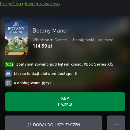
Przejdź do głównej zawartości
Botany Manor
Whitethorn Games
•
Łamigłówki i logiczne
114,99 zł
Zoptymalizowano pod kątem konsol Xbox Series X|S
Liczba funkcji ułatwień dostępu: 8
6 obsługiwane języki
KUP
114,99 zł
DODAJ DO LISTY ŻYCZEŃ
● ● ●