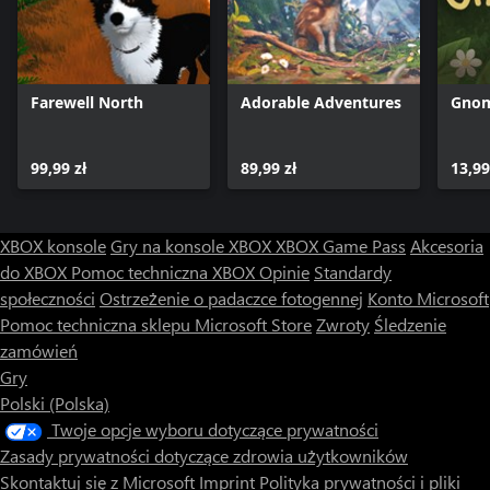
Farewell North
Adorable Adventures
Gno
99,99 zł
89,99 zł
13,99
XBOX konsole
Gry na konsole XBOX
XBOX Game Pass
Akcesoria
do XBOX
Pomoc techniczna XBOX
Opinie
Standardy
społeczności
Ostrzeżenie o padaczce fotogennej
Konto Microsoft
Pomoc techniczna sklepu Microsoft Store
Zwroty
Śledzenie
zamówień
Gry
Polski (Polska)
Twoje opcje wyboru dotyczące prywatności
Zasady prywatności dotyczące zdrowia użytkowników
Skontaktuj się z Microsoft
Imprint
Polityka prywatności i pliki