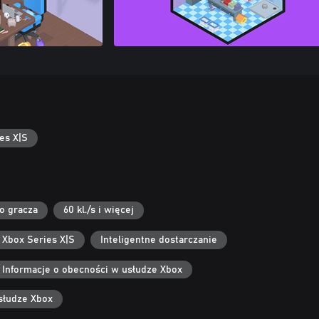
es X|S
go gracza
60 kl./s i więcej
 Xbox Series X|S
Inteligentne dostarczanie
Informacje o obecności w usłudze Xbox
słudze Xbox