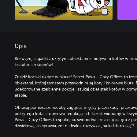
Opis
Rozwiązuj zagadki z ukrytymi obiektami z motywem kotów w uroc
kształcie sześcianów!
Znajdź kociaki ukryte w biurze! Secret Paws – Cozy Offices to izo
obiektami, której tematem przewodnim są koty i kolorowe biura. P
udekorowane sześcienne pokoje i szukaj dziesiątek kotów w po
etapie.
Obracaj pomieszczenie, aby zaglądać między przeszkody, przesuwaj
odkrytego kota, stopniowo redukując ich licznik widoczny w lew
Paws – Cozy Offices to spokojna, swobodna i relaksująca gra z pasu
dźwiękową, co sprawia, że to idealna rozrywka „na każdą okazję”!