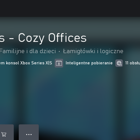
 - Cozy Offices
Familijne i dla dzieci
•
Łamigłówki i logiczne
m konsol Xbox Series X|S
Inteligentne pobieranie
11 obsł
● ● ●