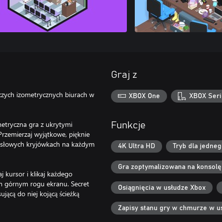
Graj z
zych izometrycznych biurach w
XBOX One
XBOX Seri
metryczna gra z ukrytymi
Funkcje
rzemierzaj wyjątkowe, pięknie
mysłowych kryjówkach na każdym
4K Ultra HD
Tryb dla jedne
Gra zoptymalizowana na konsolę
 kursor i klikaj każdego
ym górnym rogu ekranu. Secret
Osiągnięcia w usłudze Xbox
jącą do niej kojącą ścieżką
Zapisy stanu gry w chmurze w u