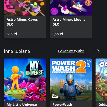
Astro Miner: Caves
Astro Miner: Moons
DLC
DLC
8,99 zł
8,99 zł
Pokaż wszystko
Inne lubiane
My Little Universe
PowerWash
Odds