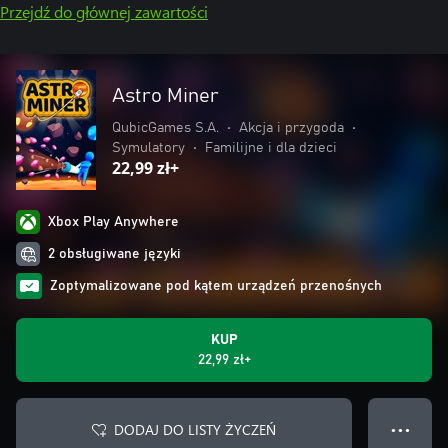
Przejdź do głównej zawartości
Astro Miner
QubicGames S.A.
•
Akcja i przygoda
•
Symulatory
•
Familijne i dla dzieci
22,99 zł+
Xbox Play Anywhere
2 obsługiwane języki
Zoptymalizowane pod kątem urządzeń przenośnych
KUP
22,99 zł+
DODAJ DO LISTY ŻYCZEŃ
● ● ●