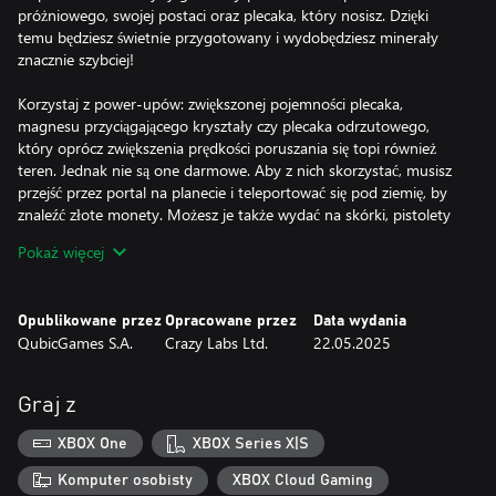
próżniowego, swojej postaci oraz plecaka, który nosisz. Dzięki
temu będziesz świetnie przygotowany i wydobędziesz minerały
znacznie szybciej!
Korzystaj z power‑upów: zwiększonej pojemności plecaka,
magnesu przyciągającego kryształy czy plecaka odrzutowego,
który oprócz zwiększenia prędkości poruszania się topi również
teren. Jednak nie są one darmowe. Aby z nich skorzystać, musisz
przejść przez portal na planecie i teleportować się pod ziemię, by
znaleźć złote monety. Możesz je także wydać na skórki, pistolety
próżniowe, a nawet pojazdy! Kto by nie chciał pojeździć na
Pokaż więcej
hoverboardzie po nieznanej planecie?
Jeśli nie chcesz kopać sam, zaproś znajomego do wspólnej gry w
Opublikowane przez
Opracowane przez
Data wydania
trybie co‑op i podzielcie się obowiązkami! Wybierzcie ulubione
QubicGames S.A.
Crazy Labs Ltd.
22.05.2025
skórki, wskoczcie na hoverboardy i wzbogacicie się, sprzedając
kolorowe minerały!
Graj z
Uważaj: w terenie możesz natknąć się na skamieliny stworzeń,
które kiedyś żyły na planecie. Dzięki supertechnologii możesz je
XBOX One
XBOX Series X|S
ożywić; będą za tobą podążać i dawać różne bonusy!
Komputer osobisty
XBOX Cloud Gaming