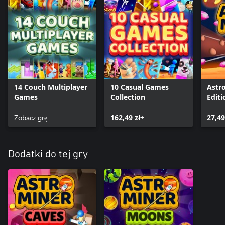
14 Couch Multiplayer
10 Casual Games
Astro
Games
Collection
Editi
Zobacz grę
162,49 zł+
27,49
Dodatki do tej gry