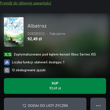
Przejdź do głównej zawartości
Albatroz
SOEDESCO
•
Fabularne
92,49 zł
Zoptymalizowano pod kątem konsol Xbox Series X|S
Liczba funkcji ułatwień dostępu: 1
12 obsługiwane języki
KUP
92,49 zł
DODAJ DO LISTY ŻYCZEŃ
● ● ●