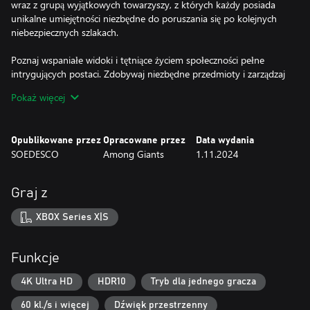
wraz z grupą wyjątkowych towarzyszy, z których każdy posiada
unikalne umiejętności niezbędne do poruszania się po kolejnych
niebezpiecznych szlakach.
Poznaj wspaniałe widoki i tętniące życiem społeczności pełne
intrygujących postaci. Zdobywaj niezbędne przedmioty i zarządzaj
zasobami, aby stawić czoła wyzwaniom w wymagających
Pokaż więcej
warunkach. Odkryj bogatą opowieść o odkrywaniu siebie i
przeznaczeniu, przemierzając niezbadane terytoria. Kto wie, jaka
jeszcze czeka na Ciebie przygoda?
Opublikowane przez
Opracowane przez
Data wydania
SOEDESCO
Among Giants
1.11.2024
Graj z
XBOX Series X|S
Funkcje
4K Ultra HD
HDR10
Tryb dla jednego gracza
60 kl./s i więcej
Dźwięk przestrzenny