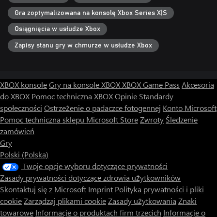
Gra zoptymalizowana na konsolę Xbox Series X|S
Osiągnięcia w usłudze Xbox
Zapisy stanu gry w chmurze w usłudze Xbox
XBOX konsole
Gry na konsole XBOX
XBOX Game Pass
Akcesoria
do XBOX
Pomoc techniczna XBOX
Opinie
Standardy
społeczności
Ostrzeżenie o padaczce fotogennej
Konto Microsoft
Pomoc techniczna sklepu Microsoft Store
Zwroty
Śledzenie
zamówień
Gry
Polski (Polska)
Twoje opcje wyboru dotyczące prywatności
Zasady prywatności dotyczące zdrowia użytkowników
Skontaktuj się z Microsoft
Imprint
Polityka prywatności i pliki
cookie
Zarządzaj plikami cookie
Zasady użytkowania
Znaki
towarowe
Informacje o produktach firm trzecich
Informacje o