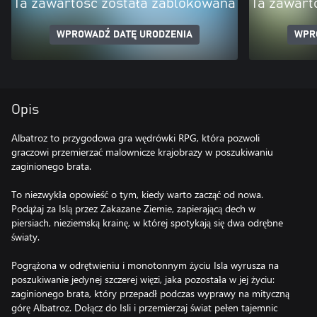
Ta zawartość została zablokowana
Ta zawart
WPROWADŹ DATĘ URODZENIA
WPR
Opis
Albatroz to przygodowa gra wędrówki RPG, która pozwoli
graczowi przemierzać malownicze krajobrazy w poszukiwaniu
zaginionego brata.
To niezwykła opowieść o tym, kiedy warto zacząć od nowa.
Podążaj za Islą przez Zakazane Ziemie, zapierającą dech w
piersiach, nieziemską krainę, w której spotykają się dwa odrębne
światy.
Pogrążona w odrętwieniu i monotonnym życiu Isla wyrusza na
poszukiwanie jedynej szczerej więzi, jaka pozostała w jej życiu:
zaginionego brata, który przepadł podczas wyprawy na mityczną
górę Albatroz. Dołącz do Isli i przemierzaj świat pełen tajemnic