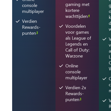
gaming met
console
kortere
multiplayer
o
wachttijden
4
k
Verdien
d
Voordelen
Rewards-
w
voor games
punten
3
als League of
V
Legends en
Call of Duty:
a
Warzone
L
C
Online
console
multiplayer
O
c
Verdien 2x
m
Rewards-
punten
3
V
R