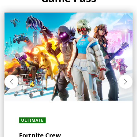
ULTIMATE
ULTIMATE
ULTIMATE
ULTIMATE
ALLE LIDMAATSCHAPPEN
ALLE LIDMAATSCHAPPEN
ULTIMATE
ALLE LIDMAATSCHAPPEN
· PC
·
・
PREMIUM
PREMIUM
·
・
ESSENTIAL
ESSENTIAL
Fortnite Crew
Ervaar de wereld van EA
Ubisoft+ Classics
Stream en speel waar je ook
In-game voordelen
Verdien meer beloningen met
Aanbiedingen en kortingen
Multiplayer games