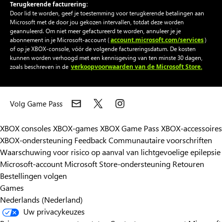
Terugkerende facturering:
Door lid te worden, geef je toestemming voor terugkerende betalingen aan
Microsoft met de door jou gekozen intervallen, totdat deze worden
geannuleerd. Om niet meer gefactureerd te worden, annuleer je je
account.microsoft.com/services
abonnement in je Microsoft-account (
)
of op je XBOX-console, vóór de volgende factureringsdatum. De kosten
kunnen worden verhoogd met een kennisgeving van ten minste 30 dagen,
verkoopvoorwaarden van de Microsoft Store.
zoals beschreven in de
Volg Game Pass
XBOX consoles
XBOX-games
XBOX Game Pass
XBOX-accessoires
XBOX-ondersteuning
Feedback
Communautaire voorschriften
Waarschuwing voor risico op aanval van lichtgevoelige epilepsie
Microsoft-account
Microsoft Store-ondersteuning
Retouren
Bestellingen volgen
Games
Nederlands (Nederland)
Uw privacykeuzes