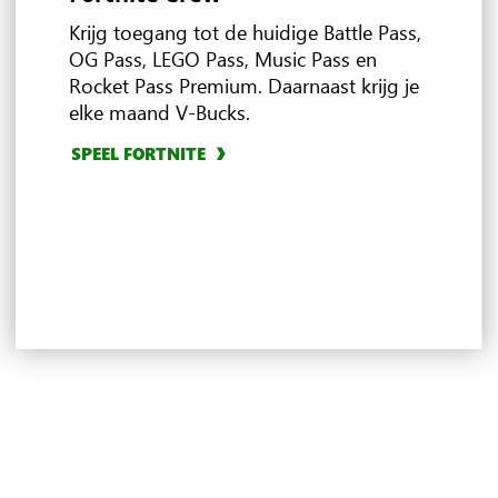
bent
XBOX Game Pass
Krijg toegang tot de huidige Battle Pass,
OG Pass, LEGO Pass, Music Pass en
Rocket Pass Premium. Daarnaast krijg je
ONTDEK AANBIEDINGEN
elke maand V-Bucks.
Ultimate
ONTDEK EA PLAY
VERKEN IN-GAME VOORDELEN
BLADER DOOR MULTIPLAYER GAMES
SPEEL FORTNITE
VERKEN UBISOFT+ CLASSICS
4
3
ONTDEK CLOUD GAMING
VERKEN REWARDS