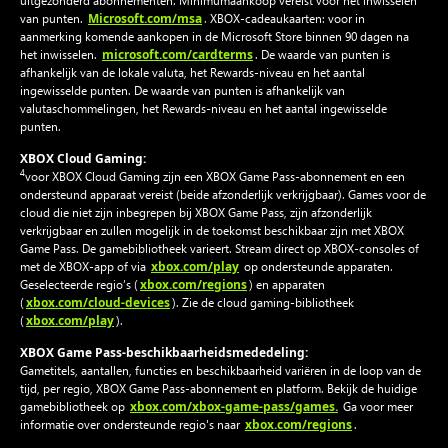
uitgezonderd abonnementen. Minimumaankoop vereist voor het inwisselen
Microsoft.com/msa
van punten.
. XBOX-cadeaukaarten: voor in
aanmerking komende aankopen in de Microsoft Store binnen 90 dagen na
microsoft.com/cardterms
het inwisselen.
. De waarde van punten is
afhankelijk van de lokale valuta, het Rewards-niveau en het aantal
ingewisselde punten. De waarde van punten is afhankelijk van
valutaschommelingen, het Rewards-niveau en het aantal ingewisselde
punten.
XBOX Cloud Gaming:
4
voor XBOX Cloud Gaming zijn een XBOX Game Pass-abonnement en een
ondersteund apparaat vereist (beide afzonderlijk verkrijgbaar). Games voor de
cloud die niet zijn inbegrepen bij XBOX Game Pass, zijn afzonderlijk
verkrijgbaar en zullen mogelijk in de toekomst beschikbaar zijn met XBOX
Game Pass. De gamebibliotheek varieert. Stream direct op XBOX-consoles of
xbox.com/play
met de XBOX-app of via
op ondersteunde apparaten.
xbox.com/regions
Geselecteerde regio’s (
) en apparaten
xbox.com/cloud-devices
(
). Zie de cloud gaming-bibliotheek
xbox.com/play
(
).
XBOX Game Pass-beschikbaarheidsmededeling:
Gametitels, aantallen, functies en beschikbaarheid variëren in de loop van de
tijd, per regio, XBOX Game Pass-abonnement en platform. Bekijk de huidige
xbox.com/xbox-game-pass/games.
gamebibliotheek op
Ga voor meer
xbox.com/regions
informatie over ondersteunde regio's naar
.