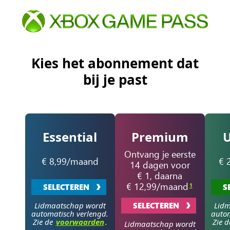
Kies het abonnement dat
bij je past
Essential
Premium
U
Ontvang je eerste
€ 8,99/maand
€ 
14 dagen voor
€ 1, daarna
€ 12,99/maand
1
SELECTEREN
S
Lidmaatschap wordt
SELECTEREN
Lidm
automatisch verlengd.
autom
Zie de
voorwaarden
.
Zie 
Lidmaatschap wordt