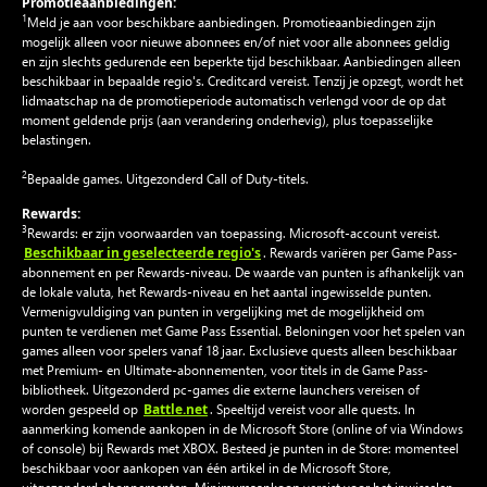
Promotieaanbiedingen:
1
Meld je aan voor beschikbare aanbiedingen. Promotieaanbiedingen zijn
mogelijk alleen voor nieuwe abonnees en/of niet voor alle abonnees geldig
en zijn slechts gedurende een beperkte tijd beschikbaar. Aanbiedingen alleen
beschikbaar in bepaalde regio's. Creditcard vereist. Tenzij je opzegt, wordt het
lidmaatschap na de promotieperiode automatisch verlengd voor de op dat
moment geldende prijs (aan verandering onderhevig), plus toepasselijke
belastingen.
2
Bepaalde games. Uitgezonderd Call of Duty-titels.
Rewards:
3
Rewards: er zijn voorwaarden van toepassing. Microsoft-account vereist.
Beschikbaar in geselecteerde regio's
. Rewards variëren per Game Pass-
abonnement en per Rewards-niveau. De waarde van punten is afhankelijk van
de lokale valuta, het Rewards-niveau en het aantal ingewisselde punten.
Vermenigvuldiging van punten in vergelijking met de mogelijkheid om
punten te verdienen met Game Pass Essential. Beloningen voor het spelen van
games alleen voor spelers vanaf 18 jaar. Exclusieve quests alleen beschikbaar
met Premium- en Ultimate-abonnementen, voor titels in de Game Pass-
bibliotheek. Uitgezonderd pc-games die externe launchers vereisen of
Battle.net
worden gespeeld op
. Speeltijd vereist voor alle quests. In
aanmerking komende aankopen in de Microsoft Store (online of via Windows
of console) bij Rewards met XBOX. Besteed je punten in de Store: momenteel
beschikbaar voor aankopen van één artikel in de Microsoft Store,