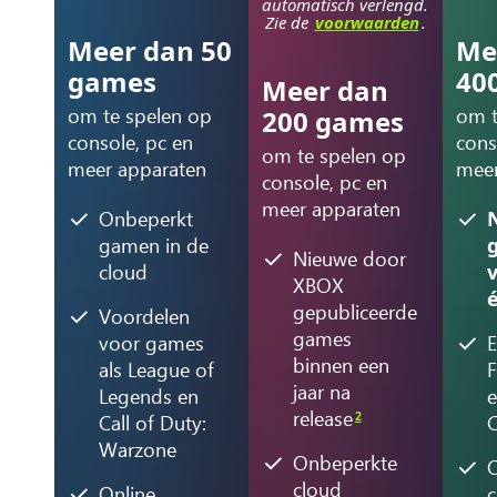
automatisch verlengd.
Zie de
voorwaarden
.
Meer dan 50
Me
games
40
Meer dan
om te spelen op
om t
200 games
console, pc en
cons
om te spelen op
meer apparaten
meer
console, pc en
meer apparaten
Onbeperkt
gamen in de
Nieuwe door
cloud
XBOX
gepubliceerde
Voordelen
games
voor games
E
binnen een
als League of
F
jaar na
Legends en
e
release
2
Call of Duty:
C
Warzone
Onbeperkte
cloud
Online
c