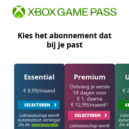
Kies het abonnement dat
bij je past
Essential
Premium
U
Ontvang je eerste
€ 8,99/maand
€ 
14 dagen voor
€ 1, daarna
€ 12,99/maand
1
SELECTEREN
S
Lidmaatschap wordt
SELECTEREN
Lidm
automatisch verlengd.
autom
Zie de
voorwaarden
.
Zie 
Lidmaatschap wordt