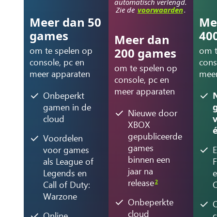
automatisch verlengd.
Zie de
voorwaarden
.
Meer dan 50
Me
games
40
Meer dan
om te spelen op
om t
200 games
console, pc en
cons
om te spelen op
meer apparaten
meer
console, pc en
meer apparaten
Onbeperkt
gamen in de
Nieuwe door
cloud
XBOX
gepubliceerde
Voordelen
games
voor games
E
binnen een
als League of
F
jaar na
Legends en
e
release
2
Call of Duty:
C
Warzone
Onbeperkte
cloud
Online
c