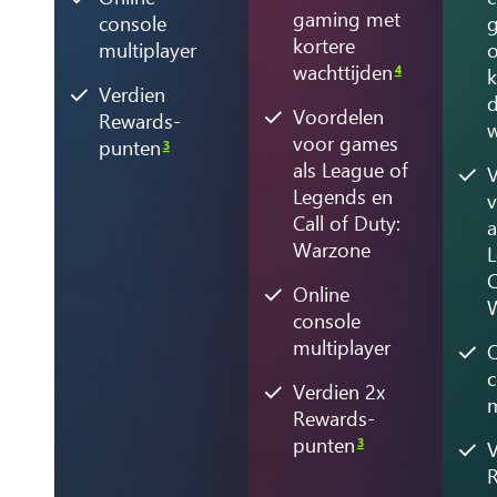
gaming met
console
kortere
multiplayer
o
wachttijden
4
k
Verdien
d
Voordelen
Rewards-
w
voor games
punten
3
als League of
V
Legends en
Call of Duty:
a
Warzone
L
C
Online
console
multiplayer
O
c
Verdien 2x
m
Rewards-
punten
3
V
R