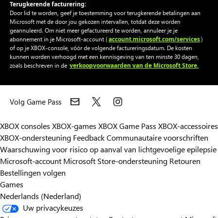
Terugkerende facturering:
Door lid te worden, geef je toestemming voor terugkerende betalingen aan
Microsoft met de door jou gekozen intervallen, totdat deze worden
geannuleerd. Om niet meer gefactureerd te worden, annuleer je je
account.microsoft.com/services
abonnement in je Microsoft-account (
)
of op je XBOX-console, vóór de volgende factureringsdatum. De kosten
kunnen worden verhoogd met een kennisgeving van ten minste 30 dagen,
verkoopvoorwaarden van de Microsoft Store.
zoals beschreven in de
Volg Game Pass
XBOX consoles
XBOX-games
XBOX Game Pass
XBOX-accessoires
XBOX-ondersteuning
Feedback
Communautaire voorschriften
Waarschuwing voor risico op aanval van lichtgevoelige epilepsie
Microsoft-account
Microsoft Store-ondersteuning
Retouren
Bestellingen volgen
Games
Nederlands (Nederland)
Uw privacykeuzes