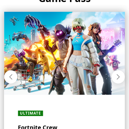
ULTIMATE
ULTIMATE
ULTIMATE
ULTIMATE
ALLE LIDMAATSCHAPPEN
ALLE LIDMAATSCHAPPEN
ULTIMATE
ALLE LIDMAATSCHAPPEN
· PC
·
・
PREMIUM
PREMIUM
·
・
ESSENTIAL
ESSENTIAL
Fortnite Crew
Ervaar de wereld van EA
Ubisoft+ Classics
Stream en speel waar je ook
In-game voordelen
Verdien meer beloningen met
Aanbiedingen en kortingen
Multiplayer games