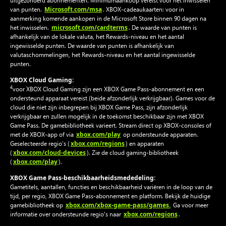
uitgezonderd abonnementen. Minimumaankoop vereist voor het inwisselen
Microsoft.com/msa
van punten.
. XBOX-cadeaukaarten: voor in
aanmerking komende aankopen in de Microsoft Store binnen 90 dagen na
microsoft.com/cardterms
het inwisselen.
. De waarde van punten is
afhankelijk van de lokale valuta, het Rewards-niveau en het aantal
ingewisselde punten. De waarde van punten is afhankelijk van
valutaschommelingen, het Rewards-niveau en het aantal ingewisselde
punten.
XBOX Cloud Gaming:
4
voor XBOX Cloud Gaming zijn een XBOX Game Pass-abonnement en een
ondersteund apparaat vereist (beide afzonderlijk verkrijgbaar). Games voor de
cloud die niet zijn inbegrepen bij XBOX Game Pass, zijn afzonderlijk
verkrijgbaar en zullen mogelijk in de toekomst beschikbaar zijn met XBOX
Game Pass. De gamebibliotheek varieert. Stream direct op XBOX-consoles of
xbox.com/play
met de XBOX-app of via
op ondersteunde apparaten.
xbox.com/regions
Geselecteerde regio’s (
) en apparaten
xbox.com/cloud-devices
(
). Zie de cloud gaming-bibliotheek
xbox.com/play
(
).
XBOX Game Pass-beschikbaarheidsmededeling:
Gametitels, aantallen, functies en beschikbaarheid variëren in de loop van de
tijd, per regio, XBOX Game Pass-abonnement en platform. Bekijk de huidige
xbox.com/xbox-game-pass/games.
gamebibliotheek op
Ga voor meer
xbox.com/regions
informatie over ondersteunde regio's naar
.