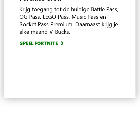
bent
XBOX Game Pass
Krijg toegang tot de huidige Battle Pass,
OG Pass, LEGO Pass, Music Pass en
Rocket Pass Premium. Daarnaast krijg je
ONTDEK AANBIEDINGEN
elke maand V-Bucks.
Ultimate
ONTDEK EA PLAY
VERKEN IN-GAME VOORDELEN
BLADER DOOR MULTIPLAYER GAMES
SPEEL FORTNITE
VERKEN UBISOFT+ CLASSICS
4
3
ONTDEK CLOUD GAMING
VERKEN REWARDS