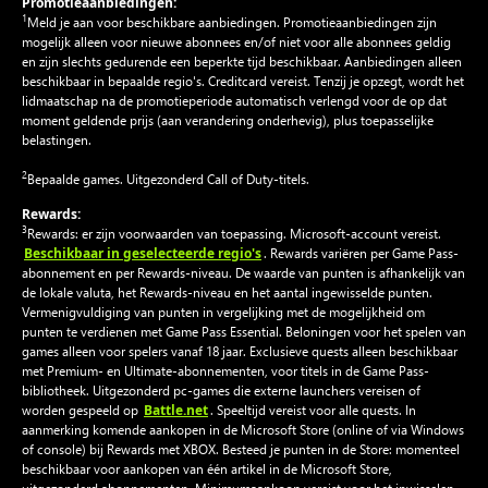
Promotieaanbiedingen:
1
Meld je aan voor beschikbare aanbiedingen. Promotieaanbiedingen zijn
mogelijk alleen voor nieuwe abonnees en/of niet voor alle abonnees geldig
en zijn slechts gedurende een beperkte tijd beschikbaar. Aanbiedingen alleen
beschikbaar in bepaalde regio's. Creditcard vereist. Tenzij je opzegt, wordt het
lidmaatschap na de promotieperiode automatisch verlengd voor de op dat
moment geldende prijs (aan verandering onderhevig), plus toepasselijke
belastingen.
2
Bepaalde games. Uitgezonderd Call of Duty-titels.
Rewards:
3
Rewards: er zijn voorwaarden van toepassing. Microsoft-account vereist.
Beschikbaar in geselecteerde regio's
. Rewards variëren per Game Pass-
abonnement en per Rewards-niveau. De waarde van punten is afhankelijk van
de lokale valuta, het Rewards-niveau en het aantal ingewisselde punten.
Vermenigvuldiging van punten in vergelijking met de mogelijkheid om
punten te verdienen met Game Pass Essential. Beloningen voor het spelen van
games alleen voor spelers vanaf 18 jaar. Exclusieve quests alleen beschikbaar
met Premium- en Ultimate-abonnementen, voor titels in de Game Pass-
bibliotheek. Uitgezonderd pc-games die externe launchers vereisen of
Battle.net
worden gespeeld op
. Speeltijd vereist voor alle quests. In
aanmerking komende aankopen in de Microsoft Store (online of via Windows
of console) bij Rewards met XBOX. Besteed je punten in de Store: momenteel
beschikbaar voor aankopen van één artikel in de Microsoft Store,