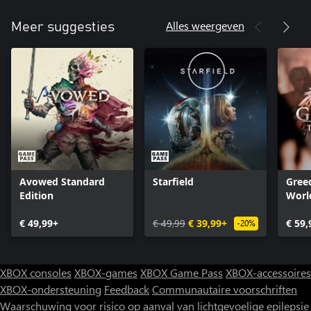
Alles weergeven
Meer suggesties
Avowed Standard
Starfield
Greed
Edition
Worl
€ 49,99+
€ 49,99
€ 39,99+
€ 59,
-20%
XBOX consoles
XBOX-games
XBOX Game Pass
XBOX-accessoires
XBOX-ondersteuning
Feedback
Communautaire voorschriften
Waarschuwing voor risico op aanval van lichtgevoelige epilepsie