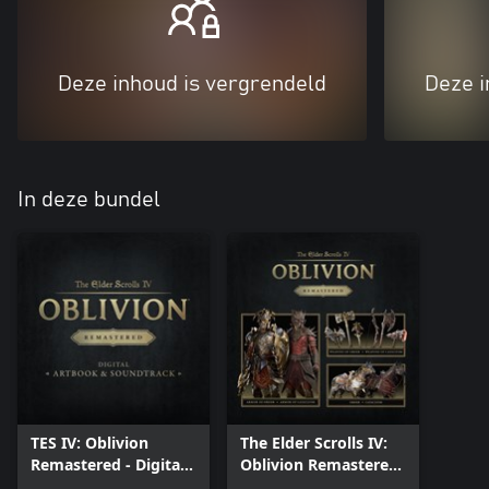
Deze inhoud is vergrendeld
Deze i
In deze bundel
TES IV: Oblivion
The Elder Scrolls IV:
Remastered - Digital
Oblivion Remastered
Artbook & Original
– Deluxe Edition