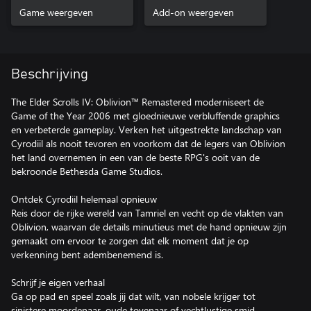
Soundtrack
Game weergeven
Content
Add-on weergeven
Beschrijving
The Elder Scrolls IV: Oblivion™ Remastered moderniseert de
Game of the Year 2006 met gloednieuwe verbluffende graphics
en verbeterde gameplay. Verken het uitgestrekte landschap van
Cyrodiil als nooit tevoren en voorkom dat de legers van Oblivion
het land overnemen in een van de beste RPG's ooit van de
bekroonde Bethesda Game Studios.
Ontdek Cyrodiil helemaal opnieuw
Reis door de rijke wereld van Tamriel en vecht op de vlakten van
Oblivion, waarvan de details minutieus met de hand opnieuw zijn
gemaakt om ervoor te zorgen dat elk moment dat je op
verkenning bent adembenemend is.
Schrijf je eigen verhaal
Ga op pad en speel zoals jij dat wilt, van nobele krijger tot
sinistere moordenaar, oude tovenaar of vechtlustige smid.