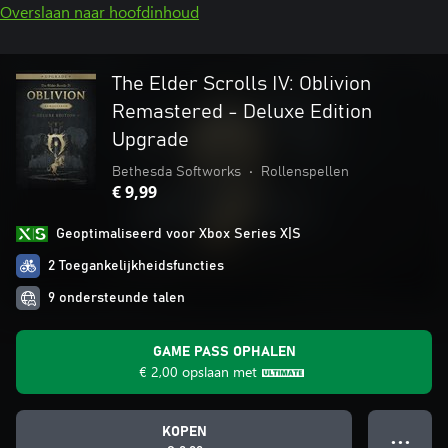
Overslaan naar hoofdinhoud
The Elder Scrolls IV: Oblivion
Remastered - Deluxe Edition
Upgrade
Bethesda Softworks
•
Rollenspellen
€ 9,99
Geoptimaliseerd voor Xbox Series X|S
2 Toegankelijkheidsfuncties
9 ondersteunde talen
GAME PASS OPHALEN
€ 2,00
opslaan met
KOPEN
● ● ●