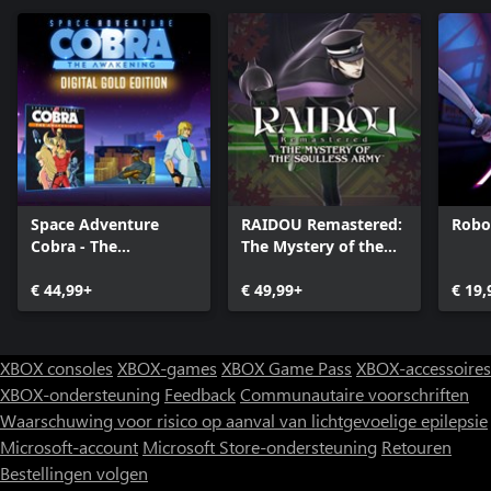
Space Adventure
RAIDOU Remastered:
Robo
Cobra - The
The Mystery of the
Awakening - Gold
Soulless Army
Edition
€ 44,99+
€ 49,99+
€ 19,
XBOX consoles
XBOX-games
XBOX Game Pass
XBOX-accessoires
XBOX-ondersteuning
Feedback
Communautaire voorschriften
Waarschuwing voor risico op aanval van lichtgevoelige epilepsie
Microsoft-account
Microsoft Store-ondersteuning
Retouren
Bestellingen volgen