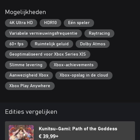
Mogelijkheden
4K Ultra HD
HDR10
Eén speler
Variabele vernieuwingsfrequentie
Raytracing
60+ fps
Ruimtelijk geluid
Dolby Atmos
Geoptimaliseerd voor Xbox Series X|S
Slimme levering
Xbox-achievements
Aanwezigheid Xbox
Xbox-opslag in de cloud
Xbox Play Anywhere
Edities vergelijken
Kunitsu-Gami: Path of the Goddess
€ 39,99+