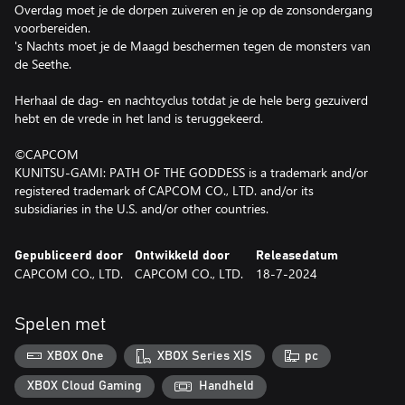
Overdag moet je de dorpen zuiveren en je op de zonsondergang
voorbereiden.
's Nachts moet je de Maagd beschermen tegen de monsters van
de Seethe.
Herhaal de dag- en nachtcyclus totdat je de hele berg gezuiverd
hebt en de vrede in het land is teruggekeerd.
©CAPCOM
KUNITSU-GAMI: PATH OF THE GODDESS is a trademark and/or
registered trademark of CAPCOM CO., LTD. and/or its
subsidiaries in the U.S. and/or other countries.
Gepubliceerd door
Ontwikkeld door
Releasedatum
CAPCOM CO., LTD.
CAPCOM CO., LTD.
18-7-2024
Spelen met
XBOX One
XBOX Series X|S
pc
XBOX Cloud Gaming
Handheld