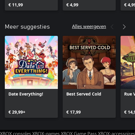
€ 11,99
€ 4,99
€ 4,9
Alles weergeven
Meer suggesties
Date Everything!
Best Served Cold
Rue V
€ 29,99+
€ 17,99
€ 14,
XBOX consoles
XBOX-games
XBOX Game Pass
XBOX-accessoires