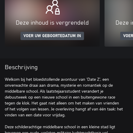
Deze inhoud is vergrendeld
Deze i
VOER UW GEBOORTEDATUM IN
VOER
Beschrijving
Welkom bij het bloedstollende avontuur van 'Date Z', een
onverwachte draai aan drama, mysterie en romantiek op de
middelbare school. Als laatstejaarsstudent verandert je
debuutweek op een nieuwe school in een buitengewone race
tegen de klok. Het gaat niet alleen om het maken van vrienden
of het volgen van lessen. Je overleving hangt af van één taak: het
vinden van een date voor vrijdag.
Deze schilderachtige middelbare school in een kleine stad ligt
bovenop een oude, verlaten militaire luchtmachtbasis vol