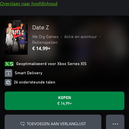
Overslaan naar hoofdinhoud
Date Z
We Dig Games
•
Actie en avontuur
•
Rollenspellen
€ 14,99+
Geoptimaliseerd voor Xbox Series X|S
Smart Delivery
26 ondersteunde talen
KOPEN
€ 14,99+
TOEVOEGEN AAN VERLANGLIJST
● ● ●