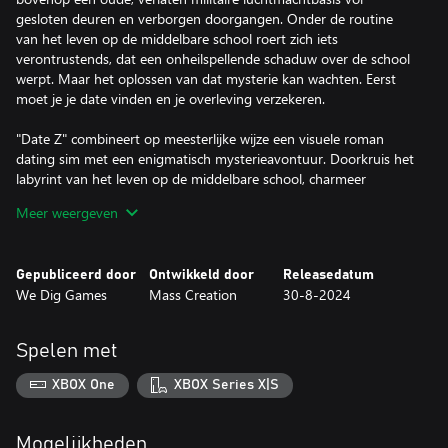
gesloten deuren en verborgen doorgangen. Onder de routine
van het leven op de middelbare school roert zich iets
verontrustends, dat een onheilspellende schaduw over de school
werpt. Maar het oplossen van dat mysterie kan wachten. Eerst
moet je je date vinden en je overleving verzekeren.
"Date Z" combineert op meesterlijke wijze een visuele roman
dating sim met een enigmatisch mysterieavontuur. Doorkruis het
labyrint van het leven op de middelbare school, charmeer
potentiële dates en neem beslissingen die jouw lot en dat van de
Meer weergeven
mensen om je heen zullen bepalen.
FUNCTIES:
Keuzegestuurde visuele roman Dating Sim: Jouw beslissingen
Gepubliceerd door
Ontwikkeld door
Releasedatum
bepalen het verloop van je verhaal en de uitkomst van het
We Dig Games
Mass Creation
30-8-2024
verhaal. Win harten, stel die cruciale datum veilig en zorg ervoor
dat je overleeft.
Meerdere eindes: de paden die je kiest leiden naar verschillende
Spelen met
uitkomsten en bieden elke keer dat je speelt een uniek einde. Elke
keuze telt.
XBOX One
XBOX Series X|S
Date met vijf unieke personages: Ga de romantiek op de
middelbare school in met vijf verschillende meisjes, elk met haar
eigen individuele persoonlijkheid, achtergrondverhaal en
Mogelijkheden