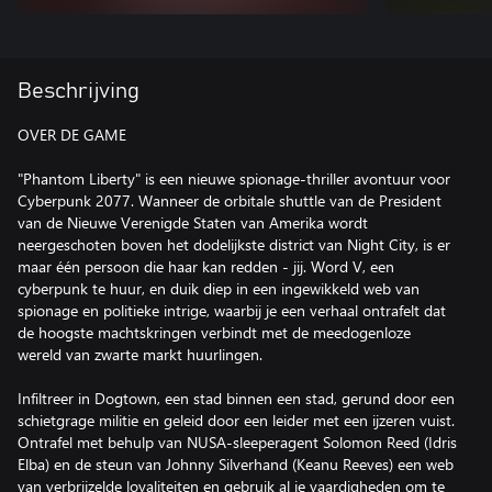
Beschrijving
OVER DE GAME
"Phantom Liberty" is een nieuwe spionage-thriller avontuur voor
Cyberpunk 2077. Wanneer de orbitale shuttle van de President
van de Nieuwe Verenigde Staten van Amerika wordt
neergeschoten boven het dodelijkste district van Night City, is er
maar één persoon die haar kan redden - jij. Word V, een
cyberpunk te huur, en duik diep in een ingewikkeld web van
spionage en politieke intrige, waarbij je een verhaal ontrafelt dat
de hoogste machtskringen verbindt met de meedogenloze
wereld van zwarte markt huurlingen.
Infiltreer in Dogtown, een stad binnen een stad, gerund door een
schietgrage militie en geleid door een leider met een ijzeren vuist.
Ontrafel met behulp van NUSA-sleeperagent Solomon Reed (Idris
Elba) en de steun van Johnny Silverhand (Keanu Reeves) een web
van verbrijzelde loyaliteiten en gebruik al je vaardigheden om te