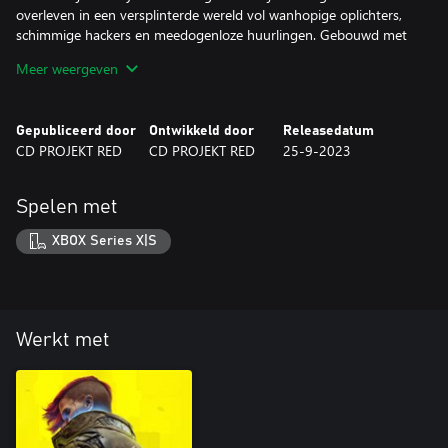
overleven in een versplinterde wereld vol wanhopige oplichters,
schimmige hackers en meedogenloze huurlingen. Gebouwd met
de kracht van next-gen hardware in gedachten: Phantom Liberty
Meer weergeven
biedt gloednieuwe gameplay-mechanismen, superspannende
koerierklussen, missies en taken, plus een zinderende hoofdmissie
waarbij vrijheid en loyaliteit altijd een prijs hebben.
Gepubliceerd door
Ontwikkeld door
Releasedatum
CD PROJEKT RED
CD PROJEKT RED
25-9-2023
Spelen met
XBOX Series X|S
Werkt met