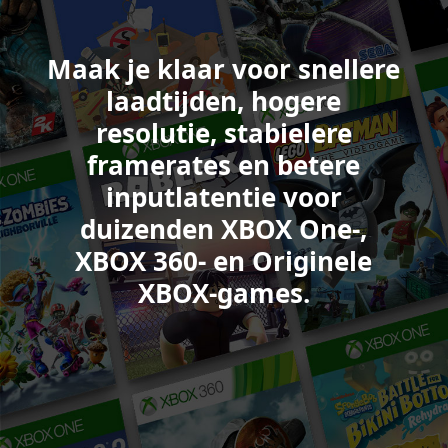
waaronder:
Starfield,
Maak je klaar voor snellere
Call
of
laadtijden, hogere
Duty:
resolutie, stabielere
Black
framerates en betere
Ops
6,
inputlatentie voor
College
duizenden XBOX One-,
Football
XBOX 360- en Originele
25,
Sea
XBOX-games.
of
Thieves,
Minecraft
Legends
en
Forza
Motorsport