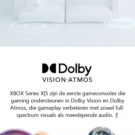
Drie
meubelstukken
staan
opgesteld
rond
een
XBOX Series X|S zijn de eerste gameconsoles die
tv.
gaming ondersteunen in Dolby Vision en Dolby
Geanimeerde
Atmos, die gameplay verbeteren met zowel full-
geluidsgolven
spectrum visuals als meeslepende audio.
†
stuiteren
door
de