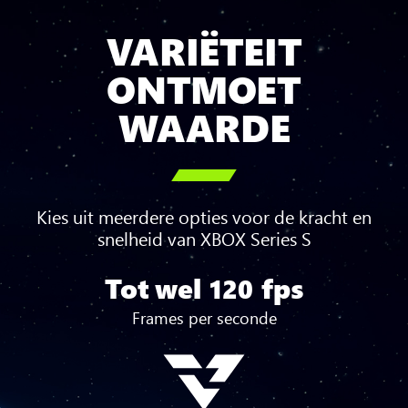
VARIËTEIT
ONTMOET
WAARDE

Kies uit meerdere opties voor de kracht en
snelheid van XBOX Series S
Tot wel
fps
Tot
120
wel
Frames per seconde
120
fps