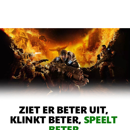
Marcus
zit
gehurkt
en
kijkt
voor
zich
uit.
Achter
hem
vechten
ZIET ER BETER UIT,
Damon,
Dominic
KLINKT BETER,
SPEELT
en
BETER
Augustus