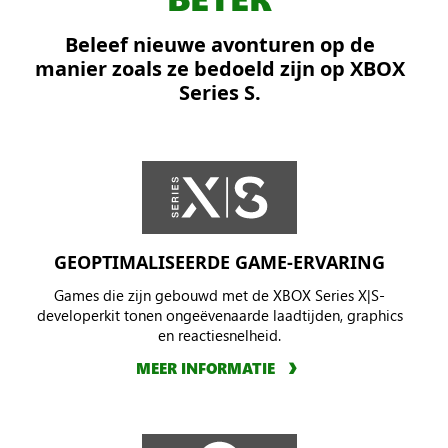
tegen
Beleef nieuwe avonturen op de
de
manier zoals ze bedoeld zijn op XBOX
Locust
Series S.
in
een
brandende
stad.
GEOPTIMALISEERDE GAME-ERVARING
Games die zijn gebouwd met de XBOX Series X|S-
developerkit tonen ongeëvenaarde laadtijden, graphics
en reactiesnelheid.
MEER INFORMATIE