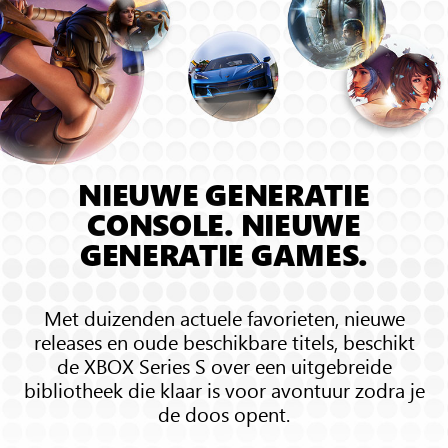
kamer
en
tonen
het
ruimtelijke
3D-
geluid
NIEUWE GENERATIE
CONSOLE. NIEUWE
GENERATIE GAMES.
Met duizenden actuele favorieten, nieuwe
releases en oude beschikbare titels, beschikt
de XBOX Series S over een uitgebreide
bibliotheek die klaar is voor avontuur zodra je
de doos opent.