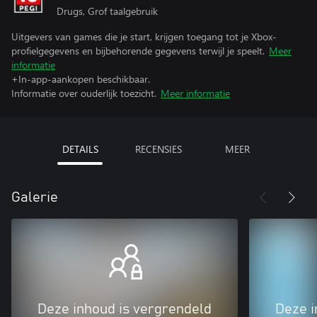
Drugs, Grof taalgebruik
Uitgevers van games die je start, krijgen toegang tot je Xbox-
profielgegevens en bijbehorende gegevens terwijl je speelt.
Meer
informatie
+In-app-aankopen beschikbaar.
Informatie over ouderlijk toezicht.
Meer informatie
DETAILS
RECENSIES
MEER
Galerie
Deze inhoud is vergrendeld
Deze i