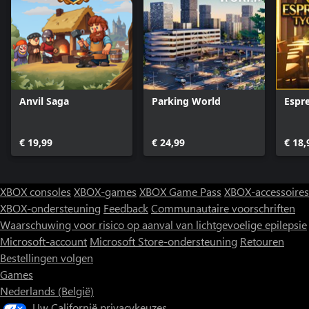
Anvil Saga
Parking World
Espr
€ 19,99
€ 24,99
€ 18,
XBOX consoles
XBOX-games
XBOX Game Pass
XBOX-accessoires
XBOX-ondersteuning
Feedback
Communautaire voorschriften
Waarschuwing voor risico op aanval van lichtgevoelige epilepsie
Microsoft-account
Microsoft Store-ondersteuning
Retouren
Bestellingen volgen
Games
Nederlands (België)
Uw Californië privacykeuzes