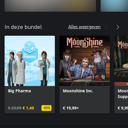
Alles weergeven
In deze bundel
Big Pharma
Moonshine Inc.
Moon
Supp
€ 29,99
€ 1,49
€ 19,99+
€ 9,9
-95%