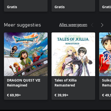
Contract
Formation of
Smas
Gratis
Vanargand
Gratis
Grati
Alles weergeven
Meer suggesties
DRAGON QUEST VII
Tales of Xillia
Suik
Reimagined
Remastered
Rema
and 
€ 69,99+
€ 39,99+
Unif
€ 49,