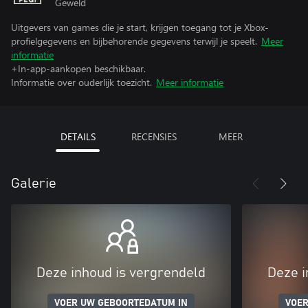
Geweld
Uitgevers van games die je start, krijgen toegang tot je Xbox-
profielgegevens en bijbehorende gegevens terwijl je speelt.
Meer
informatie
+In-app-aankopen beschikbaar.
Informatie over ouderlijk toezicht.
Meer informatie
DETAILS
RECENSIES
MEER
Galerie
Deze inhoud is vergrendeld
Deze i
VOER UW GEBOORTEDATUM IN
VOER