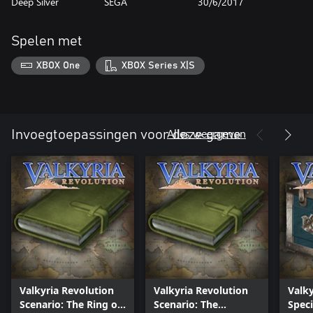
Deep Silver
SEGA
30/6/2017
Spelen met
XBOX One
XBOX Series X|S
Alles weergeven
Invoegtoepassingen voor deze game
Valkyria Revolution
Valkyria Revolution
Valky
Scenario: The Ring of
Scenario: The
Speci