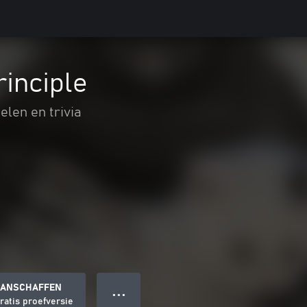
rinciple
elen en trivia
ANSCHAFFEN
● ● ●
ratis proefversie