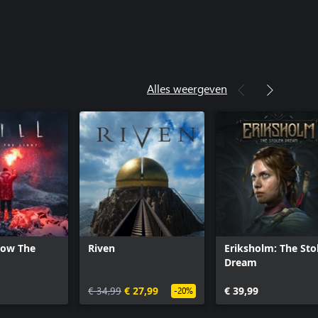
Alles weergeven
low The
Riven
Eriksholm: The Sto
Dream
€ 34,99
€ 27,99
€ 39,99
-20%