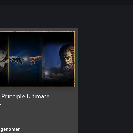
 Principle Ultimate
n
opgenomen