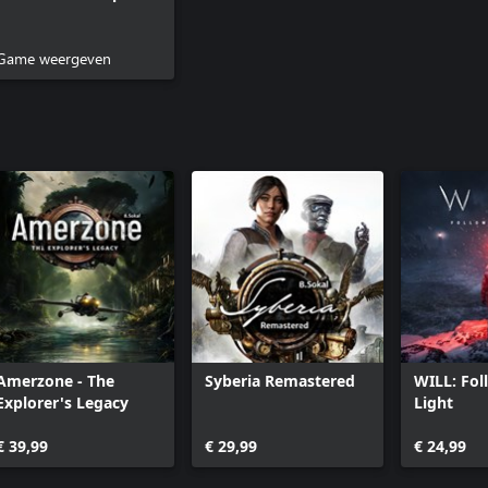
Game weergeven
Amerzone - The
Syberia Remastered
WILL: Fol
Explorer's Legacy
Light
€ 39,99
€ 29,99
€ 24,99