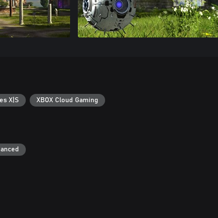
es X|S
XBOX Cloud Gaming
hanced