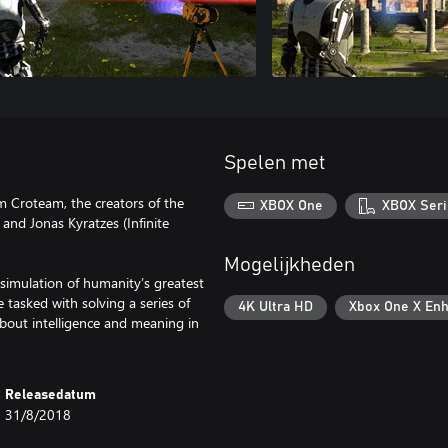
Spelen met
om Croteam, the creators of the
XBOX One
XBOX Seri
and Jonas Kyratzes (Infinite
Mogelijkheden
a simulation of humanity’s greatest
 tasked with solving a series of
4K Ultra HD
Xbox One X En
bout intelligence and meaning in
Releasedatum
31/8/2018