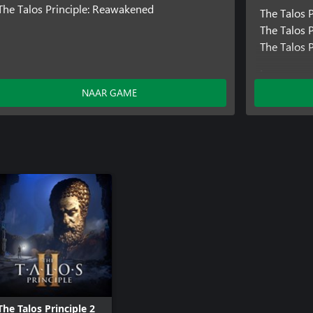
The Talos Principle: Reawakened
The Talos P
The Talos 
The Talos P
Invoegtoe
NAAR GAME
The Talos P
The Talos Principle 2