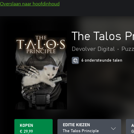
Overslaan naar hoofdinhoud
The Talos P
Devolver Digital
•
Puzz
6 ondersteunde talen
EDITIE KIEZEN
KOPEN
A
The Talos Principle
€ 29,99
G