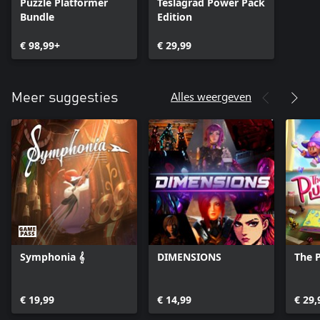
Puzzle Platformer
Teslagrad Power Pack
Bundle
Edition
€ 98,99+
€ 29,99
Alles weergeven
Meer suggesties
Symphonia 𝄞
DIMENSIONS
The 
€ 19,99
€ 14,99
€ 29,