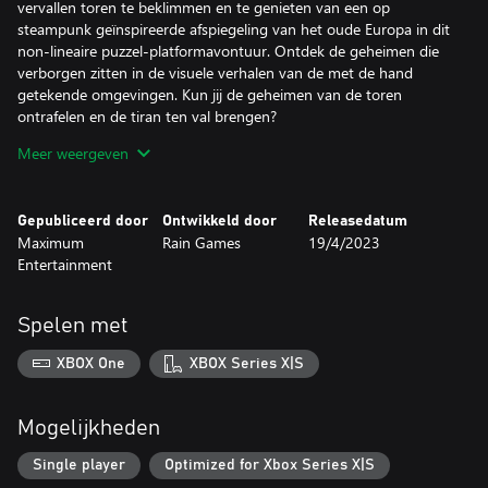
vervallen toren te beklimmen en te genieten van een op
steampunk geïnspireerde afspiegeling van het oude Europa in dit
non-lineaire puzzel-platformavontuur. Ontdek de geheimen die
verborgen zitten in de visuele verhalen van de met de hand
getekende omgevingen. Kun jij de geheimen van de toren
ontrafelen en de tiran ten val brengen?
Meer weergeven
BELANGRIJKSTE KENMERKEN
• Complexe puzzels! - Gebruik je gevoel voor logica om de wereld
te manipuleren met behulp van elektriciteit en magnetisme. Het
Gepubliceerd door
Ontwikkeld door
Releasedatum
zal niet eenvoudig zijn om de gevaren van de Teslatoren te
Maximum
Rain Games
19/4/2023
overleven!
Entertainment
• Verken! - Baan je een weg door een rijke, met de hand
getekende 2D-omgeving terwijl je door en voorbij de Teslatoren
reist, en onderweg nieuwe voorwerpen en vaardigheden oppikt.
Spelen met
• Visueel verhaal! - Er ontvouwt zich een lang vergeten verhaal
door deze unieke vertelwijze. Geen dialoog, tussenfilmpjes, tekst,
XBOX One
XBOX Series X|S
laadschermen of onderbrekingen. De wereld spreekt voor zich!
• Steampunk! - Ontdek een dystopische en geestverruimende,
duistere en briljante interpretatie van het oude Europa door een
Mogelijkheden
Steampunk-bril.
Single player
Optimized for Xbox Series X|S
OVER DE REMASTER