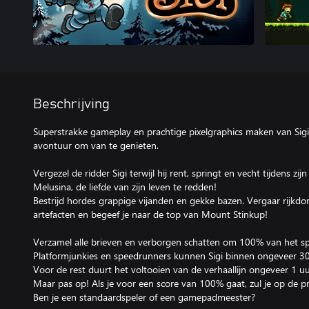
Beschrijving
Superstrakke gameplay en prachtige pixelgraphics maken van Sigi e
avontuur om van te genieten.
Vergezel de ridder Sigi terwijl hij rent, springt en vecht tijdens z
Melusina, de liefde van zijn leven te redden!
Bestrijd hordes grappige vijanden en gekke bazen. Vergaar rijkd
artefacten en begeef je naar de top van Mount Stinkup!
Verzamel alle brieven en verborgen schatten om 100% van het spe
Platformjunkies en speedrunners kunnen Sigi binnen ongeveer 30
Voor de rest duurt het voltooien van de verhaallijn ongeveer 1 uu
Maar pas op! Als je voor een score van 100% gaat, zul je op de p
Ben je een standaardspeler of een gamepadmeester?