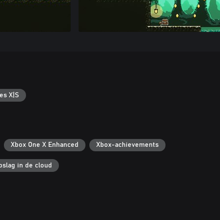
es X|S
Xbox One X Enhanced
Xbox-achievements
slag in de cloud