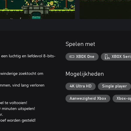
Spelen met
en luchtig en liefdevol 8-bits-
XBOX One
XBOX Seri
ijn winderige zoektocht om
Mogelijkheden
ommen, vind lang verloren
4K Ultra HD
Single player
Aanwezigheid Xbox
Xbox-op
l te voltooien!
 minuten uitspelen!
r.
roef worden gesteld!