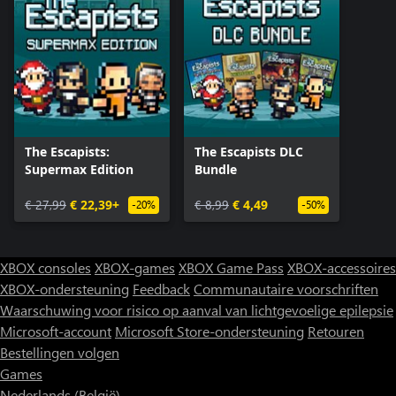
The Escapists:
The Escapists DLC
Supermax Edition
Bundle
€ 27,99
€ 22,39+
€ 8,99
€ 4,49
-20%
-50%
XBOX consoles
XBOX-games
XBOX Game Pass
XBOX-accessoires
XBOX-ondersteuning
Feedback
Communautaire voorschriften
Waarschuwing voor risico op aanval van lichtgevoelige epilepsie
Microsoft-account
Microsoft Store-ondersteuning
Retouren
Bestellingen volgen
Games
Nederlands (België)