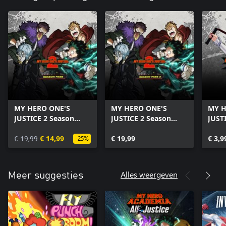
MY HERO ONE'S
MY HERO ONE'S
MY H
JUSTICE 2 Season
JUSTICE 2 Season
JUST
Pass
Pass 2
Midn
€ 19,99
€ 14,99
€ 19,99
€ 3,9
-25%
Alles weergeven
Meer suggesties