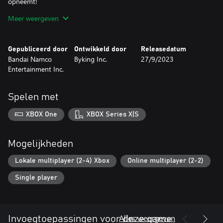
opneemt!
Meer weergeven
*Naast dit product zijn ook de Standard Edition en Deluxe Edition
verkrijgbaar. Let op dat je dezelfde content niet twee keer koopt.
*Season Pass Personage DLC's zijn afzonderlijk te koop.
Gepubliceerd door
Ontwikkeld door
Releasedatum
*Om de bonus voor de koop van de vorige game te ontvangen,
Bandai Namco
Byking Inc.
27/9/2023
moet je opslaggegevens hebben van MY HERO ONE'S JUSTICE.
Entertainment Inc.
Spelen met
XBOX One
XBOX Series X|S
Mogelijkheden
Lokale multiplayer (2-4) Xbox
Online multiplayer (2-2)
Single player
Alles weergeven
Invoegtoepassingen voor deze game