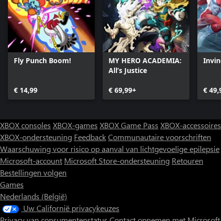
Fly Punch Boom!
MY HERO ACADEMIA:
Invin
All’s Justice
€ 14,99
€ 69,99+
€ 49,
XBOX consoles
XBOX-games
XBOX Game Pass
XBOX-accessoires
XBOX-ondersteuning
Feedback
Communautaire voorschriften
Waarschuwing voor risico op aanval van lichtgevoelige epilepsie
Microsoft-account
Microsoft Store-ondersteuning
Retouren
Bestellingen volgen
Games
Nederlands (België)
Uw Californië privacykeuzes
Privacy van consumentenstatus
Contact opnemen met Microsoft