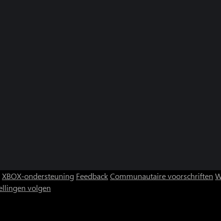
XBOX-ondersteuning
Feedback
Communautaire voorschriften
W
ellingen volgen