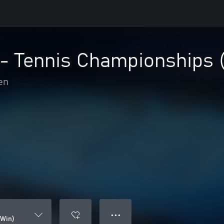
 - Tennis Championships 
en
● ● ●
(Win)