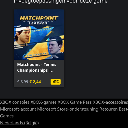
Invoegtoepassingen voor deze game
Matchpoint - Tennis
Championships |
Legends
€ 6,99
€ 2,44
-65%
XBOX consoles
XBOX-games
XBOX Game Pass
XBOX-accessoires
Microsoft-account
Microsoft Store-ondersteuning
Retouren
Best
Games
Nederlands (België)