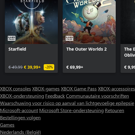
Starfield
The Outer Worlds 2
The E
Obli
- Del
€ 49,99
€ 39,99+
€ 69,99+
Upgr
€ 9,9
-20%
XBOX consoles
XBOX-games
XBOX Game Pass
XBOX-accessoires
XBOX-ondersteuning
Feedback
Communautaire voorschriften
Waarschuwing voor risico op aanval van lichtgevoelige epilepsie
Microsoft-account
Microsoft Store-ondersteuning
Retouren
Bestellingen volgen
Games
Nederlands (België)