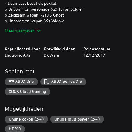
- Daarnaast bevat dit pakket:
o Uncommon personage (x2) Turian Soldier
o Zeldzaam wapen (x2) X5 Ghost
o Uncommon wapen (x2) Widow
o Zeldzame mod #1 Assault Rifle Barrel
Meer weergeven
o Zeldzame mod #2 Sniper Rifle Barrel
o Uncommon mod #1 Assault Rifle Magazine
o Uncommon Mod #2 Sniper Rifle Thermal Clip
Gepubliceerd door
Ontwikkeld door
Releasedatum
o Uitrusting Stronghold Package
Electronic Arts
BioWare
12/12/2017
o Jumbo Supply Pack 1 (5x): 1st Aid, Ammo & Revive Packs,
Cobra RPG, Boosters
o 100% XP Enhancers 5
Spelen met
o Andromeda Points 600
XBOX One
XBOX Series X|S
© 2017 Electronic Arts
XBOX Cloud Gaming
Mogelijkheden
Online co-op (2-4)
Online multiplayer (2-4)
HDR10