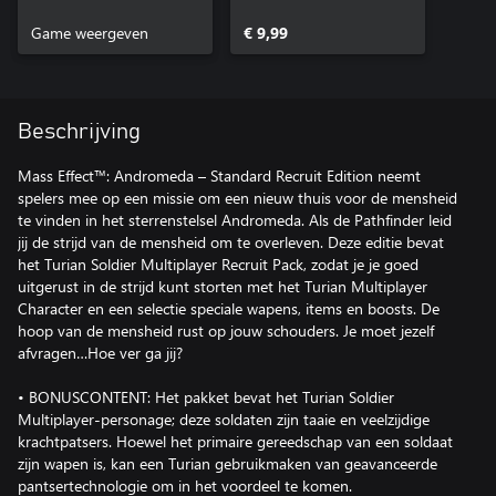
Soldier Multiplayer
Game weergeven
Recruit Pack
€ 9,99
Beschrijving
Mass Effect™: Andromeda – Standard Recruit Edition neemt
spelers mee op een missie om een nieuw thuis voor de mensheid
te vinden in het sterrenstelsel Andromeda. Als de Pathfinder leid
jij de strijd van de mensheid om te overleven. Deze editie bevat
het Turian Soldier Multiplayer Recruit Pack, zodat je je goed
uitgerust in de strijd kunt storten met het Turian Multiplayer
Character en een selectie speciale wapens, items en boosts. De
hoop van de mensheid rust op jouw schouders. Je moet jezelf
afvragen…Hoe ver ga jij?
• BONUSCONTENT: Het pakket bevat het Turian Soldier
Multiplayer-personage; deze soldaten zijn taaie en veelzijdige
krachtpatsers. Hoewel het primaire gereedschap van een soldaat
zijn wapen is, kan een Turian gebruikmaken van geavanceerde
pantsertechnologie om in het voordeel te komen.