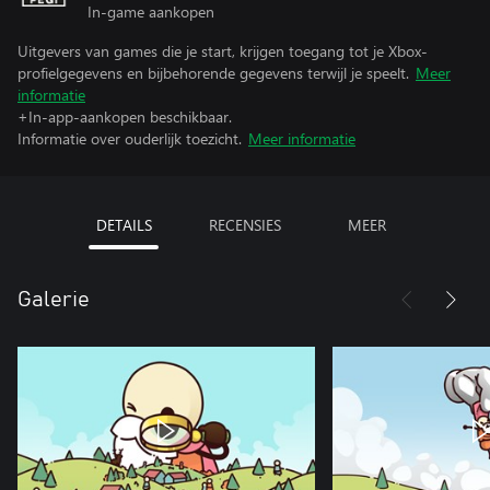
In-game aankopen
Uitgevers van games die je start, krijgen toegang tot je Xbox-
profielgegevens en bijbehorende gegevens terwijl je speelt.
Meer
informatie
+In-app-aankopen beschikbaar.
Informatie over ouderlijk toezicht.
Meer informatie
DETAILS
RECENSIES
MEER
Galerie