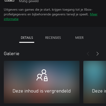
Matig geweld
Uitgevers van games die je start, krijgen toegang tot je Xbox-
profielgegevens en bijbehorende gegevens terwijl je speelt.
Meer
informatie
DETAILS
RECENSIES
MEER
Galerie
Deze inhoud is vergrendeld
Deze i