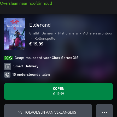
Overslaan naar hoofdinhoud
Elderand
Graffiti Games
•
Platformers
•
Actie en avontuur
•
Rollenspellen
€ 19,99
Geoptimaliseerd voor Xbox Series X|S
Smart Delivery
10 ondersteunde talen
KOPEN
€ 19,99
TOEVOEGEN AAN VERLANGLIJST
● ● ●