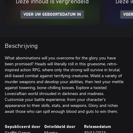
Deze inhoud is vergrendeld
Deze i
VOER UW GEBOORTEDATUM IN
VOER
Beschrijving
What abominations will you overcome for the glory you have
been promised? Heads will literally roll in this gruesome, retro-
inspired action RPG, where only the strong will survive in brutal,
skill-based combat against terrifying creatures. Wield a variety of
murder weapons and develop your abilities, then test your mettle
against towering, bone-chilling bosses. Explore a twisted
Lovecraftian world shrouded in darkness and madness.
Customize your battle experience, from your character's
appearance to their skills, stats, and weapons. Glory and riches
await those who can spill enough blood and guts to win them.
Gepubliceerd door
Ontwikkeld door
Releasedatum
Graffiti Games
Mantra
30/11/2023