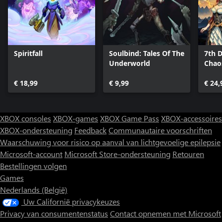
Spiritfall
Soulbind: Tales Of The
7th D
Underworld
Chao
€ 18,99
€ 9,99
€ 24,
XBOX consoles
XBOX-games
XBOX Game Pass
XBOX-accessoires
XBOX-ondersteuning
Feedback
Communautaire voorschriften
Waarschuwing voor risico op aanval van lichtgevoelige epilepsie
Microsoft-account
Microsoft Store-ondersteuning
Retouren
Bestellingen volgen
Games
Nederlands (België)
Uw Californië privacykeuzes
Privacy van consumentenstatus
Contact opnemen met Microsoft