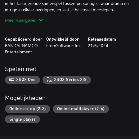
in het fascinerende samenspel tussen personages, waar drama en
intrige in elkaar overlopen, en laat je helemaal meeslepen.
Meer weergeven
*Voor Shadow of the Erdtree-content heb je de basisgame nodig.
*Er zijn ook andere edities beschikbaar. Let op dat je geen
dubbele aankopen doet.
Gepubliceerd door
Ontwikkeld door
Releasedatum
BANDAI NAMCO
FromSoftware, Inc.
21/6/2024
Entertainment
Spelen met
XBOX One
XBOX Series X|S
Mogelijkheden
Online co-op (2-3)
Online multiplayer (2-6)
Single player