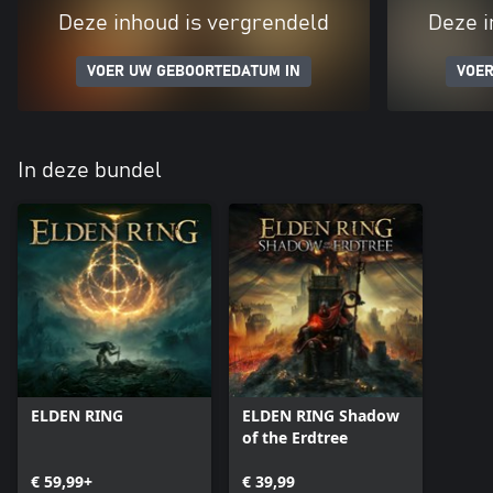
Deze inhoud is vergrendeld
Deze i
VOER UW GEBOORTEDATUM IN
VOER
In deze bundel
ELDEN RING
ELDEN RING Shadow
of the Erdtree
€ 59,99+
€ 39,99