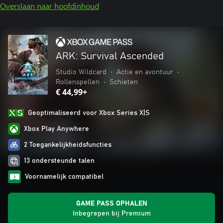
Overslaan naar hoofdinhoud
ARK: Survival Ascended
Studio Wildcard
•
Actie en avontuur
•
Rollenspellen
•
Schieten
€ 44,99+
Geoptimaliseerd voor Xbox Series X|S
Xbox Play Anywhere
2 Toegankelijkheidsfuncties
13 ondersteunde talen
Voornamelijk compatibel
GAME PASS OPHALEN
Inbegrepen bij Premium