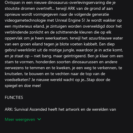
Ontspan in een nieuwe dinosaurus-overlevingservaring die je
stoutste dromen overtreft... terwijl ARK van de grond af aan
opnieuw wordt vormgegeven naar de volgende generatie
videogametechnologie met Unreal Engine 5! Je wordt wakker op
een mysterieus eiland, je zintuigen worden overweldigd door het
verblindende zonlicht en de schitterende kleuren die op elk
oppervlak om je heen weerkaatsen, terwijl het azuurblauwe water
van een groen eiland tegen je blote voeten kabbelt. Een diep
gebrul weerklinkt uit de mistige jungle, waardoor je in actie komt,
en je staat op – niet bang, maar geïntrigeerd. Ben je klaar om een
​​stam te vormen, honderden soorten dinosaurussen en andere
oerwezens te temmen en te kweken, je een weg te verkennen, te
knutselen, te bouwen en te vechten naar de top van de
voedselketen? Je nieuwe wereld wacht op je...Stap door de
spiegel en doe mee!
FUNCTIES
ARK: Survival Ascended heeft het artwork en de werelden van
ARK volledig opnieuw gemaakt en ontworpen om te profiteren
Meer weergeven
van de nieuwste videogametechnologie, Unreal Engine 5, met
behulp van hoogwaardige grafische functies zoals volledig
dynamische Global Illumination (“Lumen”), zodat licht stuitert