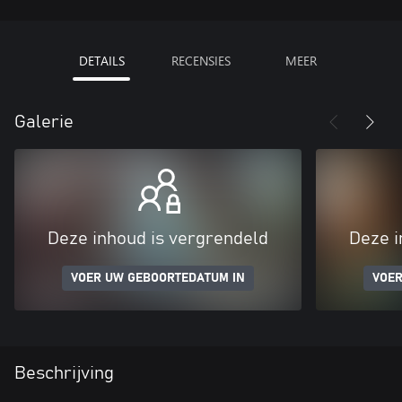
DETAILS
RECENSIES
MEER
Galerie
Deze inhoud is vergrendeld
Deze i
VOER UW GEBOORTEDATUM IN
VOER
Beschrijving