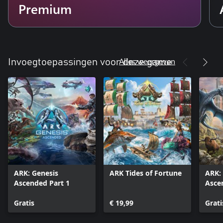
Premium
Alles weergeven
Invoegtoepassingen voor deze game
ARK: Genesis
ARK Tides of Fortune
ARK:
Ascended Part 1
Asce
Gratis
€ 19,99
Grati