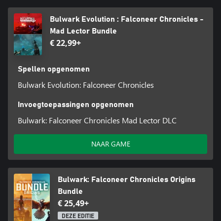
game, plus 'The Hunter' DLC, die een nieuwe spelersklasse
toevoegt met een vliegende Ormir-draak en een set geleide
Bulwark Evolution : Falconeer Chronicles -
vuurwerkraketten, en de nieuwe 'Edge of the World' DLC, met 3
Mad Lector Bundle
extra zijmissies en nieuwe eindbazen.
€ 22,99+
Spellen opgenomen
Bulwark Evolution: Falconeer Chronicles
Invoegtoepassingen opgenomen
Bulwark: Falconeer Chronicles Mad Lector DLC
NAAR GAME
Bulwark: Falconeer Chronicles Origins
Bundle
€ 25,49+
DEZE EDITIE