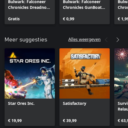
Bulwark: Falconeer
Bulwark: Falconeer
Bulw
Chronicles Dreadnot
Chronicles GunBoat
Chro
Day One DLC
DLC
Lect
Gratis
€ 0,99
€ 1,9
Alles weergeven
Meer suggesties
Star Ores Inc.
Satisfactory
Survi
Rela
Ultim
€ 19,99
€ 39,99
€ 63,