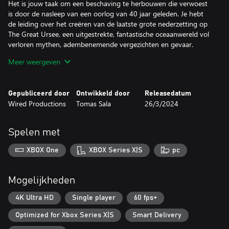
Het is jouw taak om een beschaving te herbouwen die verwoest
is door de nasleep van een oorlog van 40 jaar geleden. Je hebt
de leiding over het creëren van de laatste grote nederzetting op
The Great Ursee, een uitgestrekte, fantastische oceaanwereld vol
verloren mythen, adembenemende vergezichten en gevaar.
Meer weergeven
Vanaf nederige havens en houten aanlegsteigers scharrel je
grondstoffen bij elkaar en laat je je nederzetting groeien terwijl je
bevolking en creaties steeds grootser worden. Je beeldhouwt
Gepubliceerd door
Ontwikkeld door
Releasedatum
monumentale stenen torens en kantelen die de lucht schrapen,
Wired Productions
Tomas Sala
26/3/2024
waar luchtschepen en gigantische oorlogsvliegtuigen heersen.
Creëer handelsroutes en sluit allianties met andere facties die
Spelen met
over de golven verspreid zijn, waarbij je machtige kapiteins en
commandanten kunt verwerven om je creaties te beschermen en
XBOX One
XBOX Series X|S
pc
hun hulp te gebruiken bij het verkennen. Of je kunt je eigen
strijdgroep samenstellen om ze aan te vallen en oorlog te voeren
tegen je oude vijanden.
Mogelijkheden
Het is aan jou om deze wereld te vormen en keuzes te maken,
4K Ultra HD
Single player
60 fps+
welke erfenis laat jij achter? Welke creaties zullen jouw naam
Optimized for Xbox Series X|S
Smart Delivery
dragen?