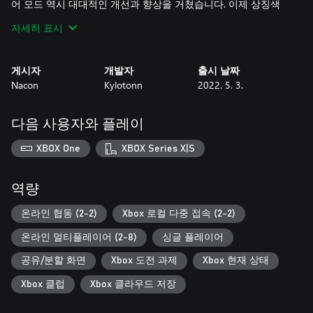
어 모드 역시 대대적인 개선과 향상을 거쳤습니다. 이제 상징색
편집기 및 나만의 팀을 생성하고 최신 차량에 나만의 색상을 추가
자세히 표시
할 수 있는 기능이 제공됩니다!
WRC 10에서는 매우 사실적이고 정밀한 물리학을 적용해 공기력,
게시자
개발자
출시 날짜
터보, 모든 노면에서의 제동 관리 기능을 개선하여 주행 경험을
Nacon
Kylotonn
2022. 5. 3.
한층 더 향상시켰습니다. 몰입감을 강화하기 위하여 음향 디자인
역시 처음부터 다시 디자인했습니다.
다음 사용자와 플레이
맹렬한 e스포츠 경쟁, 일일 및 주간 도전과제, 나만의 대회를 생성
할 수 있는 클럽까지, 어떤 드라이버라도 자신의 수준에 맞는 도
XBOX One
XBOX Series X|S
전을 통해 커뮤니티와 실력을 겨뤄볼 수 있습니다.
역량
온라인 협동 (2-2)
Xbox 로컬 다중 접속 (2-2)
온라인 멀티플레이어 (2-8)
싱글 플레이어
공유/분할 화면
Xbox 도전 과제
Xbox 현재 상태
Xbox 클럽
Xbox 클라우드 저장