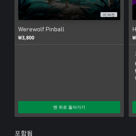
이 버전
Werewolf Pinball
H
₩3,800
₩
맨 위로 돌아가기
포함됨