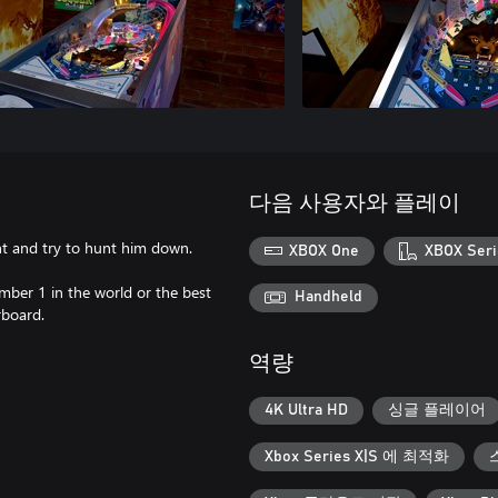
다음 사용자와 플레이
ght and try to hunt him down.
XBOX One
XBOX Seri
mber 1 in the world or the best
Handheld
rboard.
역량
4K Ultra HD
싱글 플레이어
Xbox Series X|S 에 최적화