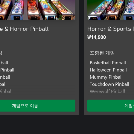
e & Horror Pinball
Horror & Sports 
₩14,900
임
포함된 게임
ball
Basketball Pinball
Pinball
Halloween Pinball
nball
Mummy Pinball
ball
Touchdown Pinball
inball
Werewolf Pinball
all
World Soccer Pinball
게임으로 이동
게임