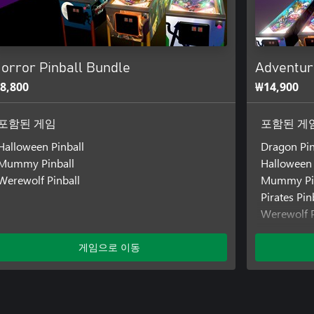
orror Pinball Bundle
Adventur
8,800
₩14,900
포함된 게임
포함된 게
Halloween Pinball
Dragon Pin
Mummy Pinball
Halloween 
Werewolf Pinball
Mummy Pi
Pirates Pin
Werewolf P
Titans Pinb
게임으로 이동