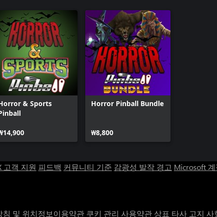
Horror & Sports
Horror Pinball Bundle
Pinball
₩14,900
₩8,800
X 고객 지원
피드백
커뮤니티 기준
감광성 발작 경고
Microsoft 
침 및 위치정보이용약관
쿠키 관리
사용약관
상표
타사 고지 사