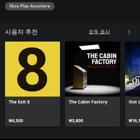
Xbox Play Anywhere
모두 표시
사용자 추천
The Exit 8
The Cabin Factory
Out o
₩4,500
₩3,800
₩16,