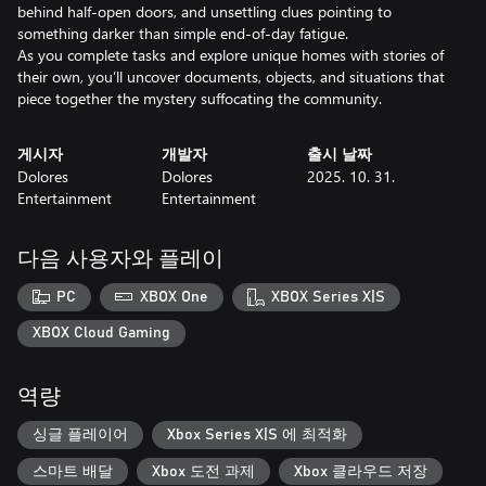
behind half-open doors, and unsettling clues pointing to
something darker than simple end-of-day fatigue.
As you complete tasks and explore unique homes with stories of
their own, you’ll uncover documents, objects, and situations that
게시자
개발자
출시 날짜
Dolores
Dolores
2025. 10. 31.
Entertainment
Entertainment
다음 사용자와 플레이
PC
XBOX One
XBOX Series X|S
XBOX Cloud Gaming
역량
싱글 플레이어
Xbox Series X|S 에 최적화
스마트 배달
Xbox 도전 과제
Xbox 클라우드 저장