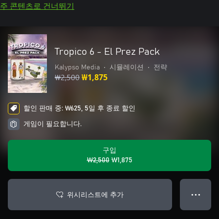
주 콘텐츠로 건너뛰기
Tropico 6 - El Prez Pack
Kalypso Media
•
시뮬레이션
•
전략
₩2,500
₩1,875
할인 판매 중: ₩625, 5일 후 종료 할인
게임이 필요합니다.
구입
₩2,500
₩1,875
위시리스트에 추가
● ● ●