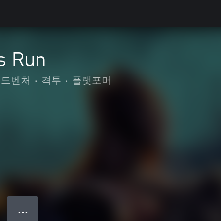
s Run
어드벤처
•
격투
•
플랫포머
● ● ●