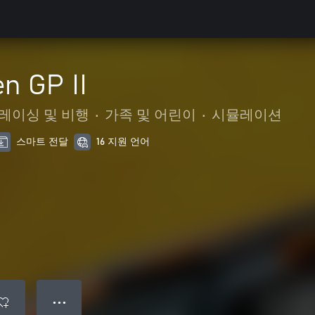
n GP II
레이싱 및 비행
•
가족 및 어린이
•
시뮬레이션
스마트 전달
16 지원 언어
● ● ●