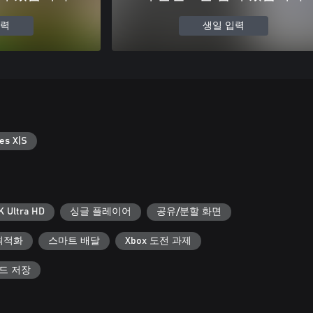
입력
생일 입력
es X|S
K Ultra HD
싱글 플레이어
공유/분할 화면
에 최적화
스마트 배달
Xbox 도전 과제
우드 저장