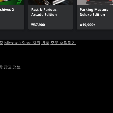
chives 2
Fast & Furious:
Parking Masters
Arcade Edition
Deluxe Edition
₩37,900
₩19,900+
계정
Microsoft Store 지원
반품
주문 추적하기
항
광고 정보