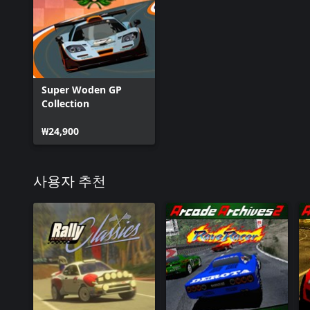
Super Woden GP
Collection
₩24,900
사용자 추천