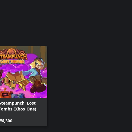
Steampunch: Lost
Tombs (Xbox One)
₩6,300