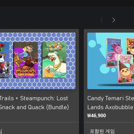
Trails + Steampunch: Lost
Candy Temari St
Snack and Quack (Bundle)
Lands Axobubble
₩46,900
임
포함된 게임