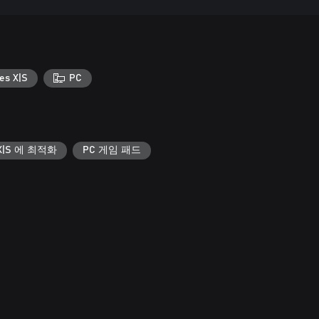
es X|S
PC
s X|S 에 최적화
PC 게임 패드