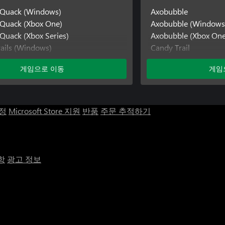
 Quack (Windows)
Axobubble
 Quack (Xbox One)
Axobubble (Windows
Quack (Xbox Series)
Axobubble (Xbox One
rails (Windows)
Candy Trail
rails (Xbox One)
Candy Trail (Window
게임으로 이동
게임
ails (Xbox Series)
Candy Trail (Xbox On
h: Lost Tombs
Steampunch: Lost T
h: Lost Tombs (Windows)
Steampunch: Lost T
h: Lost Tombs (Xbox One)
Steampunch: Lost To
계정
Microsoft Store 지원
반품
주문 추적하기
Temari Trials
Temari Trials (Windo
Temari Trials (Xbox 
To Farm Lands
항
광고 정보
To Farm Lands (Win
To Farm Lands (Xbox