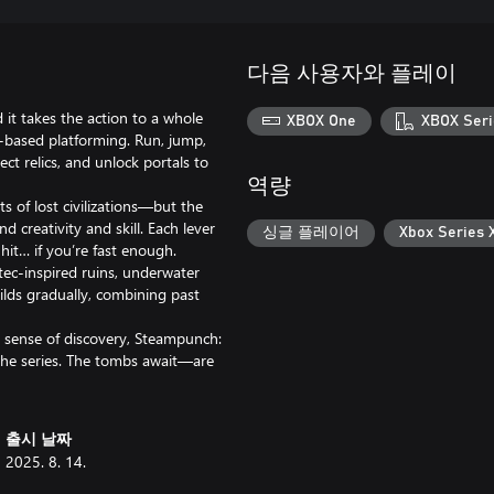
다음 사용자와 플레이
it takes the action to a whole
XBOX One
XBOX Seri
n-based platforming. Run, jump,
ct relics, and unlock portals to
역량
 of lost civilizations—but the
d creativity and skill. Each lever
싱글 플레이어
Xbox Serie
it… if you’re fast enough.
ec-inspired ruins, underwater
ilds gradually, combining past
d sense of discovery, Steampunch:
the series. The tombs await—are
출시 날짜
2025. 8. 14.