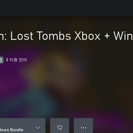
: Lost Tombs Xbox + Wi
2 지원 언어
● ● ●
dows Bundle