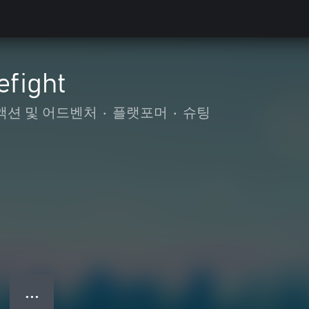
efight
액션 및 어드벤처
•
플랫포머
•
슈팅
● ● ●