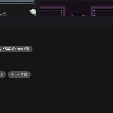
XBOX Series X|S
태
Xbox 클럽