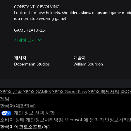
CONSTANTLY EVOLVING:
Look out for new helmets, shoulders, skins, maps and game modes 
is a non-stop evolving game!
GAME FEATURES:
* Powerful weapons to unlock and upgrade
자세히 표시
* Various game modes to master
* Customize your own Spartan
* Unlock ranks and unique rewards
게시자
개발자
* New challenges every day
Dobermann Studios
William Bourdon
* Climb to the top of the leaderboard
* Each maps offer challenging new terrain to explore
* And more to come soon!
Get ready and join the fight now, Spartan!
XBOX 콘솔
XBOX GAMES
XBOX Game Pass
XBOX 액세서리
XBO
게임
한국어(대한민국)
개인 정보 선택 사항
소비자 상태 개인정보처리방침
Microsoft에 문의
개인정보처리방
한국마이크로소프트(유)