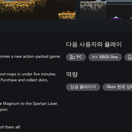
다음 사용자와 플레이
r comes a new action-packed game:
PC
XBOX One
and maps in under five minutes.
역량
Purchase and collect skins,
싱글 플레이어
Xbox 현재 상
he Magnum to the Spartan Laser,
apon.
of them all!