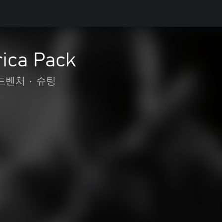
ica Pack
어드벤처
•
슈팅