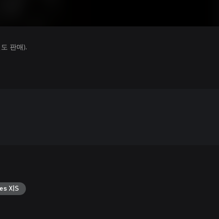
 판매).
es X|S