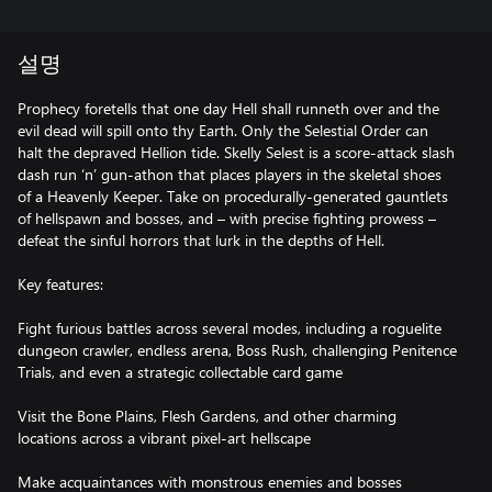
설명
Prophecy foretells that one day Hell shall runneth over and the
evil dead will spill onto thy Earth. Only the Selestial Order can
halt the depraved Hellion tide. Skelly Selest is a score-attack slash
dash run ‘n’ gun-athon that places players in the skeletal shoes
of a Heavenly Keeper. Take on procedurally-generated gauntlets
of hellspawn and bosses, and – with precise fighting prowess –
defeat the sinful horrors that lurk in the depths of Hell.
Key features:
Fight furious battles across several modes, including a roguelite
dungeon crawler, endless arena, Boss Rush, challenging Penitence
Trials, and even a strategic collectable card game
Visit the Bone Plains, Flesh Gardens, and other charming
locations across a vibrant pixel-art hellscape
Make acquaintances with monstrous enemies and bosses