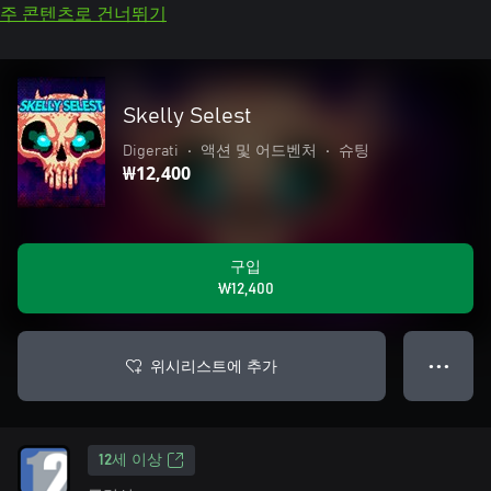
주 콘텐츠로 건너뛰기
Skelly Selest
Digerati
•
액션 및 어드벤처
•
슈팅
₩12,400
구입
₩12,400
위시리스트에 추가
● ● ●
12세 이상